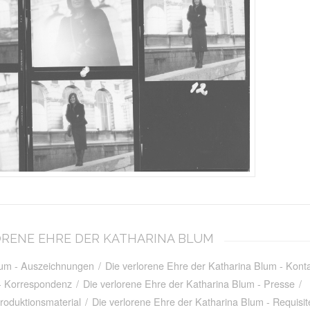
RLORENE EHRE DER KATHARINA BLUM
Blum - Auszeichnungen
/
Die verlorene Ehre der Katharina Blum - Kon
 - Korrespondenz
/
Die verlorene Ehre der Katharina Blum - Presse
/
roduktionsmaterial
/
Die verlorene Ehre der Katharina Blum - Requisit