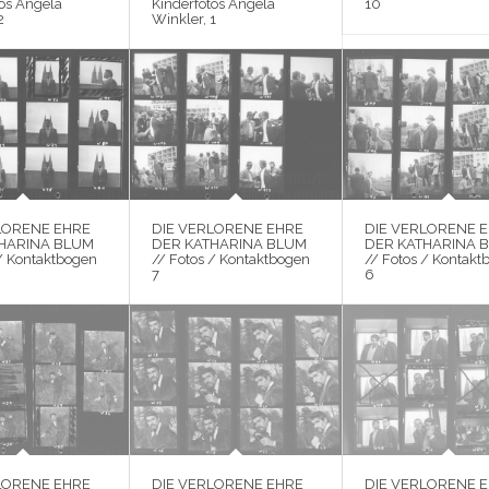
tos Angela
Kinderfotos Angela
10
2
Winkler, 1
LORENE EHRE
DIE VERLORENE EHRE
DIE VERLORENE 
HARINA BLUM
DER KATHARINA BLUM
DER KATHARINA 
 / Kontaktbogen
// Fotos / Kontaktbogen
// Fotos / Kontakt
7
6
LORENE EHRE
DIE VERLORENE EHRE
DIE VERLORENE 