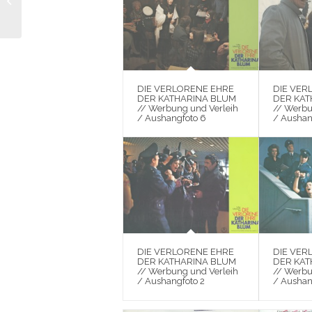
KATHARINA BLUM //
Fotos / Kontaktbogen
Angela Winkler,...
DIE VERLORENE EHRE
DIE VER
DER KATHARINA BLUM
DER KAT
// Werbung und Verleih
// Werbu
/ Aushangfoto 6
/ Aushan
DIE VERLORENE EHRE
DIE VER
DER KATHARINA BLUM
DER KAT
// Werbung und Verleih
// Werbu
/ Aushangfoto 2
/ Aushan