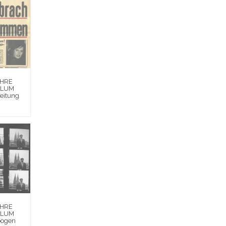
EHRE
BLUM
Zeitung
EHRE
BLUM
bogen