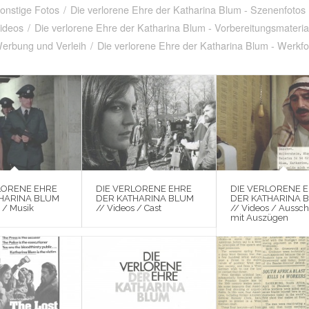
Sonstige Fotos
/
Die verlorene Ehre der Katharina Blum - Szenenfotos
Videos
/
Die verlorene Ehre der Katharina Blum - Vorbereitungsmateria
Werbung und Verleih
/
Die verlorene Ehre der Katharina Blum - Werkfo
LORENE EHRE
DIE VERLORENE EHRE
DIE VERLORENE 
HARINA BLUM
DER KATHARINA BLUM
DER KATHARINA 
 / Musik
// Videos / Cast
// Videos / Aussch
mit Auszügen