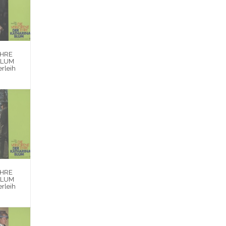
EHRE
BLUM
rleih
EHRE
BLUM
rleih