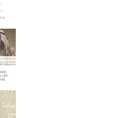
/
l
/
tos
EHRE
BLUM
nitt