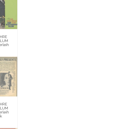
EHRE
BLUM
rleih
EHRE
BLUM
rleih
rk