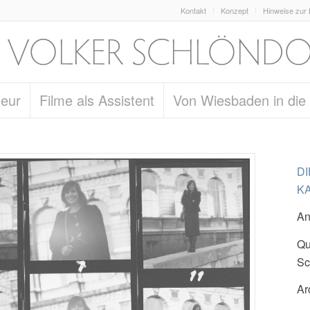
Kontakt
Konzept
Hinweise zur
seur
Filme als Assistent
Von Wiesbaden in die
D
KA
An
Qu
Sc
Ar