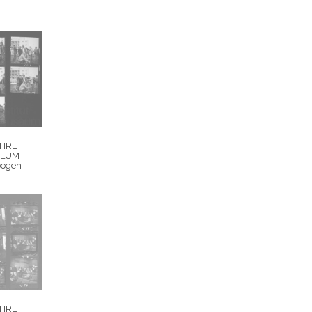
EHRE
BLUM
bogen
EHRE