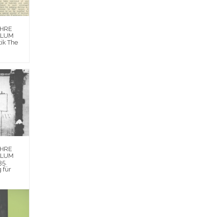
EHRE
BLUM
tik The
EHRE
BLUM
35.
g für