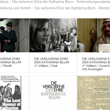
Videos
/
Die verlorene Ehre der Katharina Blum - Vorbereitungsmateria
Werbung und Verleih
/
Die verlorene Ehre der Katharina Blum - Werkfo
LORENE EHRE
DIE VERLORENE EHRE
DIE VERLORENE 
HARINA BLUM
DER KATHARINA BLUM
DER KATHARINA 
 / Musik
// Videos / Cast
// Videos / Aussch
mit Auszügen