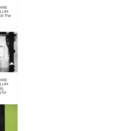
EHRE
BLUM
tik The
EHRE
BLUM
35.
g für