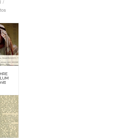
l
/
tos
EHRE
BLUM
nitt