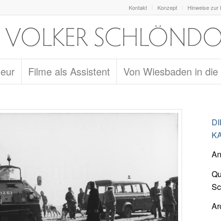
Kontakt
Konzept
Hinweise zur
seur
Filme als Assistent
Von Wiesbaden in die
D
KA
An
Qu
Sc
Ar