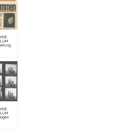
EHRE
BLUM
Zeitung
EHRE
BLUM
bogen