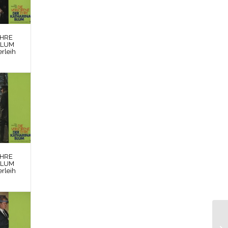
EHRE
BLUM
rleih
EHRE
BLUM
rleih