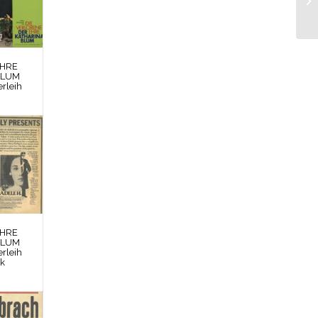
EHRE
BLUM
rleih
EHRE
BLUM
rleih
rk