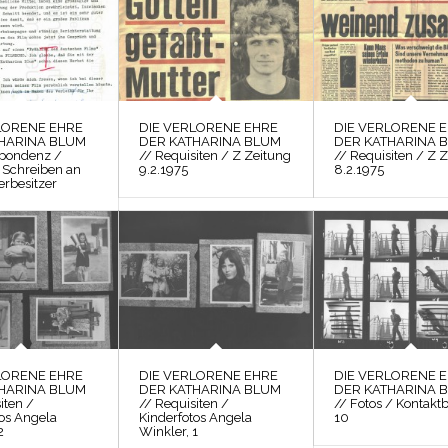
LORENE EHRE
DIE VERLORENE EHRE
DIE VERLORENE 
HARINA BLUM
DER KATHARINA BLUM
DER KATHARINA 
spondenz /
// Requisiten / Z Zeitung
// Requisiten / Z 
 Schreiben an
9.2.1975
8.2.1975
erbesitzer
LORENE EHRE
DIE VERLORENE EHRE
DIE VERLORENE 
HARINA BLUM
DER KATHARINA BLUM
DER KATHARINA 
iten /
// Requisiten /
// Fotos / Kontakt
tos Angela
Kinderfotos Angela
10
2
Winkler, 1