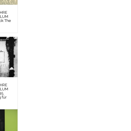
EHRE
BLUM
tik The
EHRE
BLUM
35.
g für