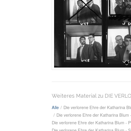
Weiteres Material zu DIE VE
Alle
/
Die verlorene Ehre der Katharina 
/
Die verlorene Ehre der Katharina Blum
Die verlorene Ehre der Katharina Blum - P
Die verlorene Ehre der Katharina Blum - 