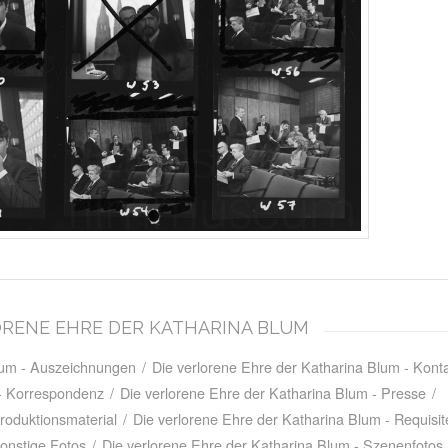
RLORENE EHRE DER KATHARINA BLUM
Blum - Auszeichnungen
/
Die verlorene Ehre der Katharina Blum - Kon
 - Korrespondenz
/
Die verlorene Ehre der Katharina Blum - Presse
/
roduktionsmaterial
/
Die verlorene Ehre der Katharina Blum - Requisit
Sonstige Fotos
/
Die verlorene Ehre der Katharina Blum - Szenenfotos