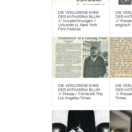
DIE VERLORENE EHRE
DIE VER
DER KATHARINA BLUM
DER KAT
// Auszeichnungen /
// Presse
Urkunde 13. New York
englisch
Film Festival
DIE VERLORENE EHRE
DIE VER
DER KATHARINA BLUM
DER KAT
// Presse / Filmkritik The
// Presse
Los Angeles Times
Times