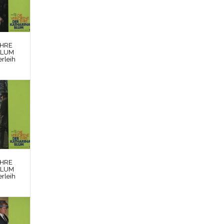
EHRE
BLUM
rleih
EHRE
BLUM
rleih