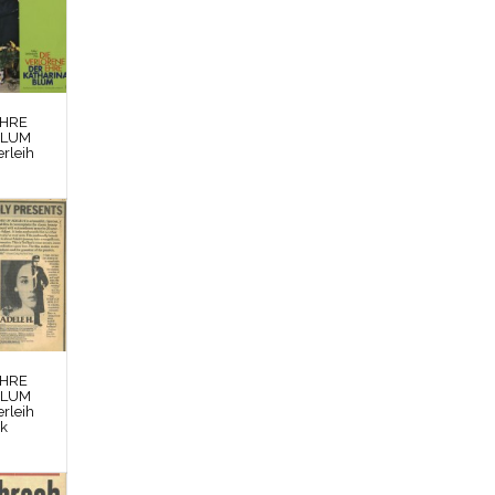
EHRE
BLUM
rleih
EHRE
BLUM
rleih
rk