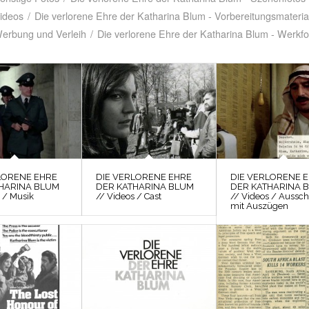
Videos
/
Die verlorene Ehre der Katharina Blum - Vorbereitungsmateria
Werbung und Verleih
/
Die verlorene Ehre der Katharina Blum - Werkfo
LORENE EHRE
DIE VERLORENE EHRE
DIE VERLORENE 
HARINA BLUM
DER KATHARINA BLUM
DER KATHARINA 
 / Musik
// Videos / Cast
// Videos / Aussch
mit Auszügen