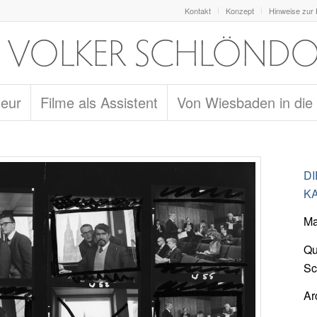
Kontakt
Konzept
Hinweise zur
seur
Filme als Assistent
Von Wiesbaden in die
D
KA
Ma
Qu
Sc
Ar