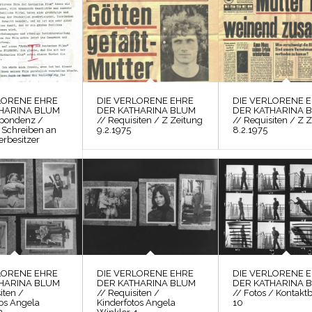
LORENE EHRE
DIE VERLORENE EHRE
DIE VERLORENE 
HARINA BLUM
DER KATHARINA BLUM
DER KATHARINA 
spondenz /
// Requisiten / Z Zeitung
// Requisiten / Z 
 Schreiben an
9.2.1975
8.2.1975
erbesitzer
LORENE EHRE
DIE VERLORENE EHRE
DIE VERLORENE 
HARINA BLUM
DER KATHARINA BLUM
DER KATHARINA 
iten /
// Requisiten /
// Fotos / Kontakt
tos Angela
Kinderfotos Angela
10