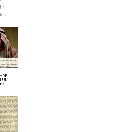
l
/
tos
EHRE
BLUM
nitt