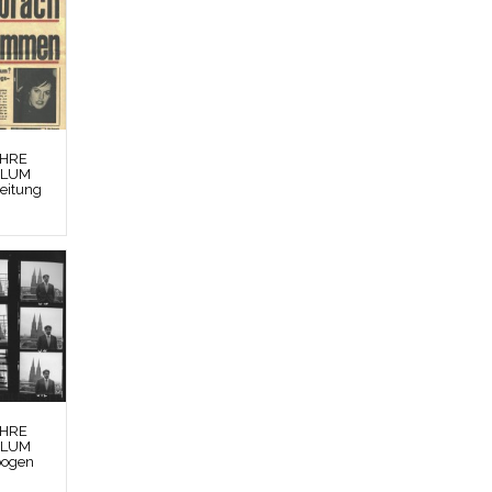
EHRE
BLUM
Zeitung
EHRE
BLUM
bogen