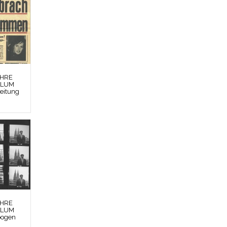
EHRE
BLUM
Zeitung
EHRE
BLUM
bogen