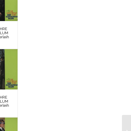
EHRE
BLUM
rleih
EHRE
BLUM
rleih