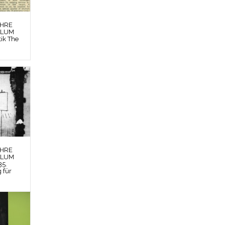
EHRE
BLUM
tik The
EHRE
BLUM
35.
g für