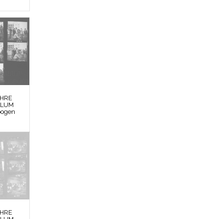
EHRE
BLUM
bogen
EHRE