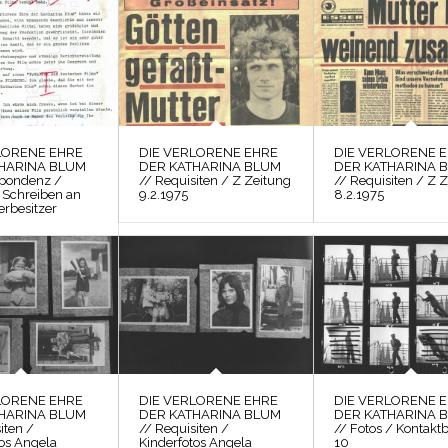
LORENE EHRE
DIE VERLORENE EHRE
DIE VERLORENE 
HARINA BLUM
DER KATHARINA BLUM
DER KATHARINA 
spondenz /
// Requisiten / Z Zeitung
// Requisiten / Z 
 Schreiben an
9.2.1975
8.2.1975
erbesitzer
LORENE EHRE
DIE VERLORENE EHRE
DIE VERLORENE 
HARINA BLUM
DER KATHARINA BLUM
DER KATHARINA 
iten /
// Requisiten /
// Fotos / Kontakt
tos Angela
Kinderfotos Angela
10