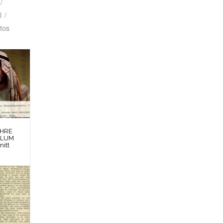
/
l
/
tos
EHRE
BLUM
nitt