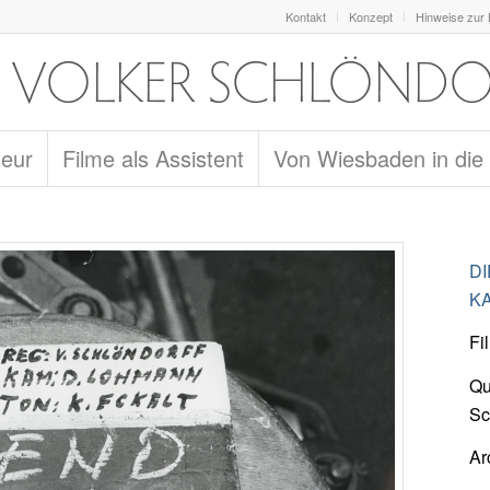
Kontakt
Konzept
Hinweise zur
seur
Filme als Assistent
Von Wiesbaden in die
D
KA
Fi
Qu
Sc
Ar