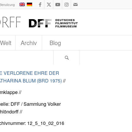
 Benutzung
 Welt
Archiv
Blog
IE VERLORENE EHRE DER
THARINA BLUM (BRD 1975)
//
lmklappe //
elle: DFF / Sammlung Volker
hlöndorff //
chivnummer: 12_5_10_02_016