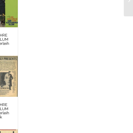
EHRE
BLUM
rleih
EHRE
BLUM
rleih
rk