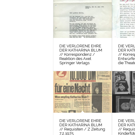
DIE VERLORENE EHRE
DIE VER
DER KATHARINA BLUM
DER KAT
// Korrespondenz /
// Korre
Reaktion des Axel
Entwürfe
Springer Verlags
die Theat
DIE VERLORENE EHRE
DIE VER
DER KATHARINA BLUM
DER KAT
// Requisiten / Z Zeitung
// Requis
7.2.1975
Kinderfo