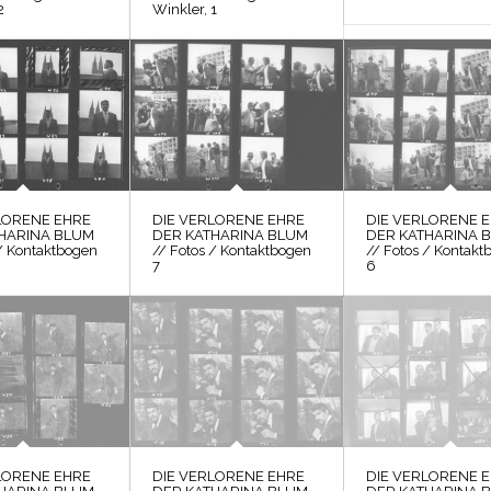
2
Winkler, 1
LORENE EHRE
DIE VERLORENE EHRE
DIE VERLORENE 
HARINA BLUM
DER KATHARINA BLUM
DER KATHARINA 
 / Kontaktbogen
// Fotos / Kontaktbogen
// Fotos / Kontakt
7
6
LORENE EHRE
DIE VERLORENE EHRE
DIE VERLORENE 