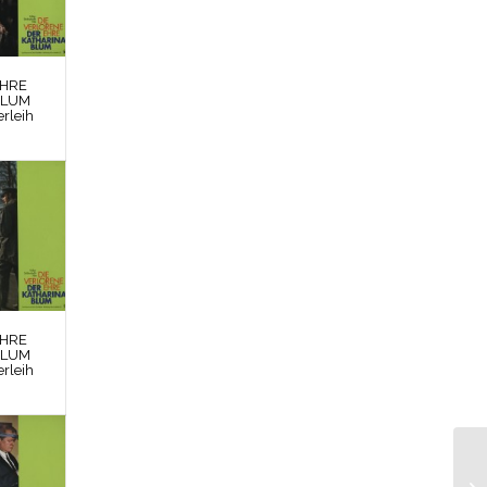
EHRE
BLUM
rleih
EHRE
BLUM
rleih