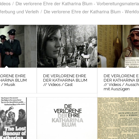
Videos
/
Die verlorene Ehre der Katharina Blum - Vorbereitungsmateria
Werbung und Verleih
/
Die verlorene Ehre der Katharina Blum - Werkfo
LORENE EHRE
DIE VERLORENE EHRE
DIE VERLORENE 
HARINA BLUM
DER KATHARINA BLUM
DER KATHARINA 
 / Musik
// Videos / Cast
// Videos / Aussch
mit Auszügen