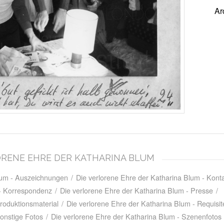
Ar
RLORENE EHRE DER KATHARINA BLUM
Blum - Auszeichnungen
/
Die verlorene Ehre der Katharina Blum - Kon
 - Korrespondenz
/
Die verlorene Ehre der Katharina Blum - Presse
/
roduktionsmaterial
/
Die verlorene Ehre der Katharina Blum - Requisit
Sonstige Fotos
/
Die verlorene Ehre der Katharina Blum - Szenenfotos