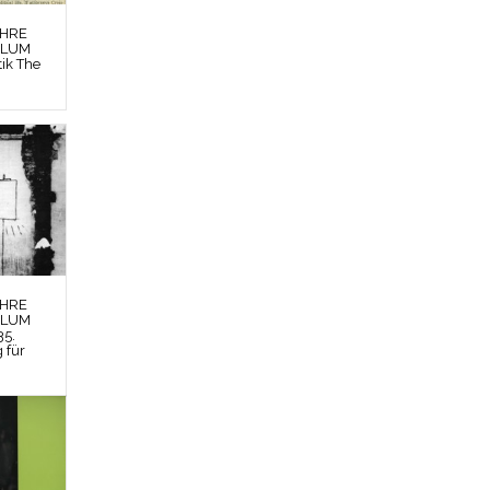
EHRE
BLUM
tik The
EHRE
BLUM
35.
g für