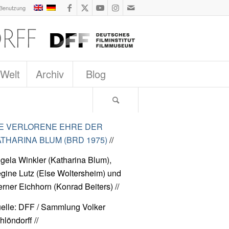
 Benutzung
 Welt
Archiv
Blog
IE VERLORENE EHRE DER
THARINA BLUM (BRD 1975)
//
gela Winkler (Katharina Blum),
gine Lutz (Else Woltersheim) und
rner Eichhorn (Konrad Beiters) //
elle: DFF / Sammlung Volker
hlöndorff //