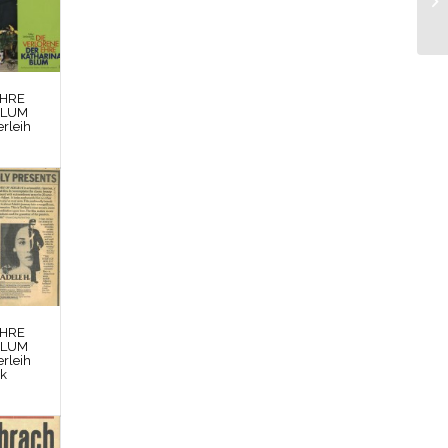
EHRE
BLUM
rleih
EHRE
BLUM
rleih
rk