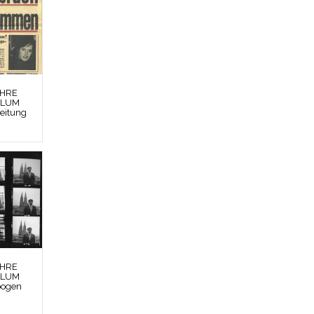
EHRE
BLUM
Zeitung
EHRE
BLUM
bogen