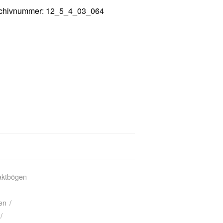
chivnummer: 12_5_4_03_064
taktbögen
en
/
/