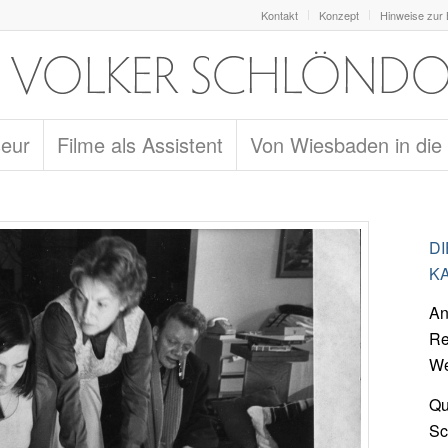
Kontakt
Konzept
Hinweise zur
seur
Filme als Assistent
Von Wiesbaden in die
D
KA
An
Re
We
Qu
Sc