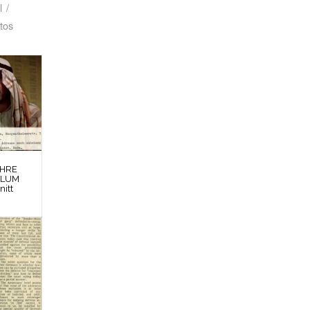
l
/
tos
EHRE
BLUM
nitt