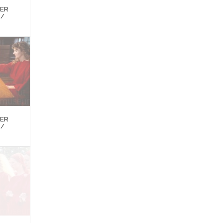
DER
 /
DER
 /