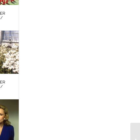
DER
 /
DER
 /