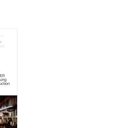
DER
bung
uction