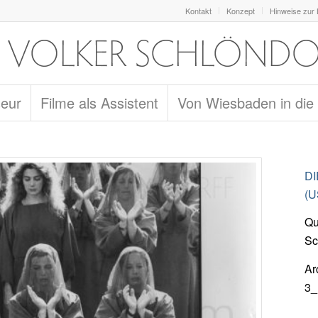
Kontakt
Konzept
Hinweise zur
seur
Filme als Assistent
Von Wiesbaden in die
DI
(U
Qu
Sc
Ar
3_