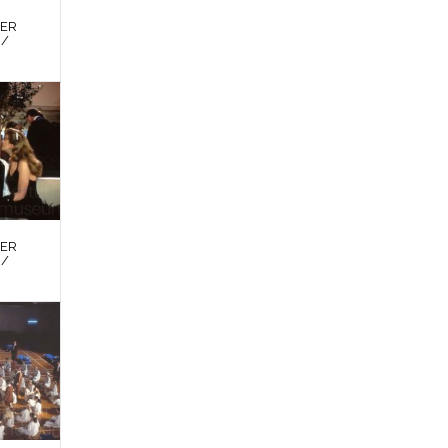
DER
 /
DER
 /