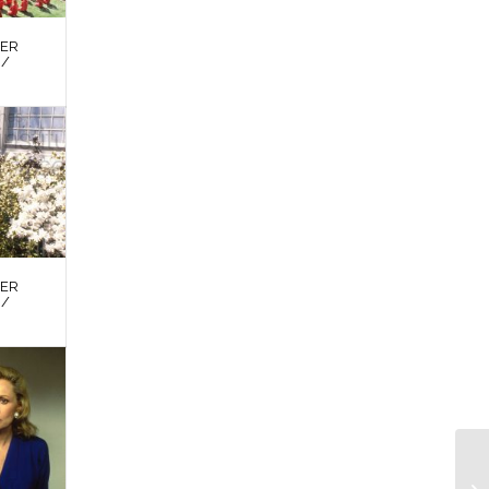
DER
 /
DER
 /