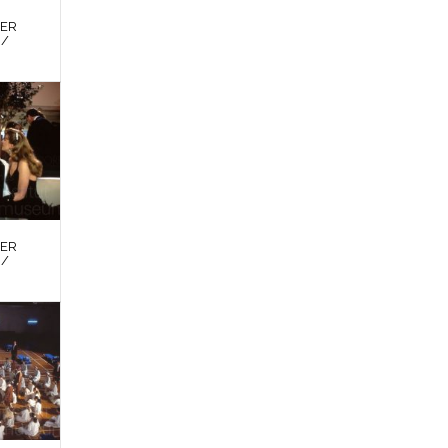
DER
 /
DER
 /