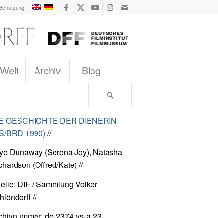
 Benutzung
 Welt
Archiv
Blog
E GESCHICHTE DER DIENERIN
S/BRD 1990)
//
ye Dunaway (Serena Joy), Natasha
chardson (Offred/Kate) //
elle: DIF / Sammlung Volker
hlöndorff //
chivnummer: de-2374-vs-a-23-