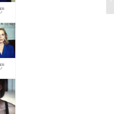
DER
 /
DER
 /