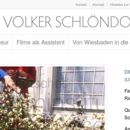
Kontakt
Konzept
Hinweise zur
seur
Filme als Assistent
Von Wiesbaden in die
DI
(U
Fa
Ri
Qu
Sc
Ar