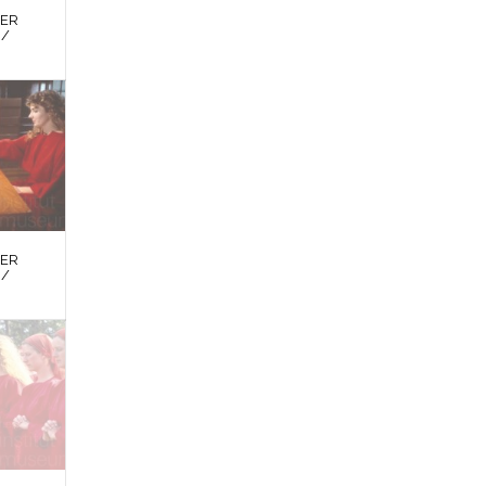
DER
 /
DER
 /