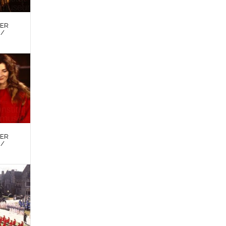
DER
 /
DER
 /