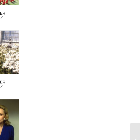
DER
 /
DER
 /