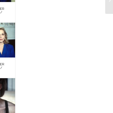
DER
 /
DER
 /