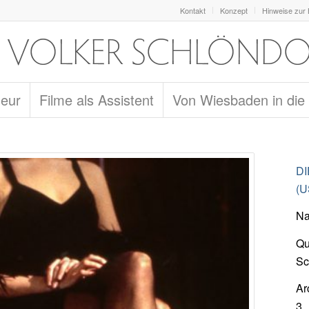
Kontakt
Konzept
Hinweise zur
seur
Filme als Assistent
Von Wiesbaden in die
DI
(U
Na
Qu
Sc
Ar
3_