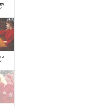
DER
 /
DER
 /