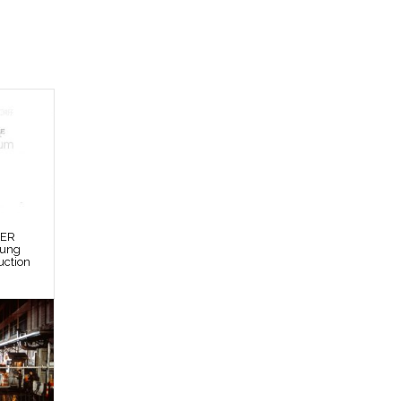
DER
bung
uction