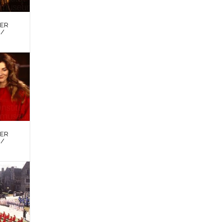
DER
 /
DER
 /