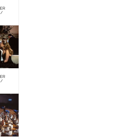
DER
 /
DER
 /