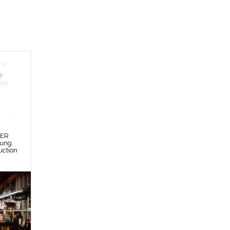
DER
bung
uction