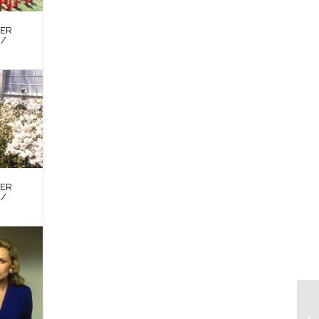
DER
 /
DER
 /