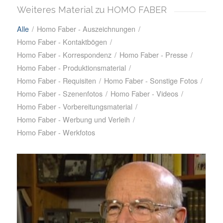
Weiteres Material zu HOMO FABER
Alle
/
Homo Faber - Auszeichnungen
/
Homo Faber - Kontaktbögen
/
Homo Faber - Korrespondenz
/
Homo Faber - Presse
/
Homo Faber - Produktionsmaterial
/
Homo Faber - Requisiten
/
Homo Faber - Sonstige Fotos
/
Homo Faber - Szenenfotos
/
Homo Faber - Videos
/
Homo Faber - Vorbereitungsmaterial
/
Homo Faber - Werbung und Verleih
/
Homo Faber - Werkfotos