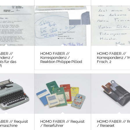
BER //
HOMO FABER //
HOMO FABER //
ndenz /
Korrespondenz /
Korrespondenz / 
ts für das
Reaktion Philippe Pilliod
Frisch, 2
t
ER // Requisit
HOMO FABER // Requisit
HOMO FABER // Re
bmaschine
/ Reiseführer
/ Reiseset