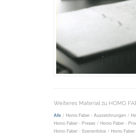
Weiteres Material zu HOMO F
Alle
/
Homo Faber - Auszeichnungen
/
Ho
Homo Faber - Presse
/
Homo Faber - Prod
Homo Faber - Szenenfotos
/
Homo Faber 