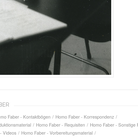
ABER
mo Faber - Kontaktbögen
/
Homo Faber - Korrespondenz
/
uktionsmaterial
/
Homo Faber - Requisiten
/
Homo Faber - Sonstige 
- Videos
/
Homo Faber - Vorbereitungsmaterial
/