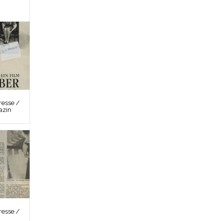
esse /
azin
esse /