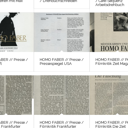
reffen mit Max
/ Drehbuchschreiben
/ Café-Sequenz
Arbeitsdrehbuch
BER // Presse /
HOMO FABER // Presse /
HOMO FABER // Pr
t
Pressespiegel USA
Filmkritik Zeit Mag
BER // Presse /
HOMO FABER // Presse /
HOMO FABER // Pr
k Frankfurter
Filmkritik Frankfurter
Filmkritik Die Zeit