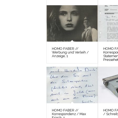
HOMO FABER //
HOMO FA
Werbung und Verleih /
Korrespo
Anzeige, 1
Statemen
Pressehef
HOMO FABER //
HOMO FAB
Korrespondenz / Max
/ Schrei
Frisch, 1