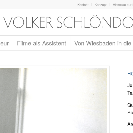
Kontakt
Konzept
Hinweise zur
seur
Filme als Assistent
Von Wiesbaden in die
HO
Ju
Te
Qu
Sc
Ar