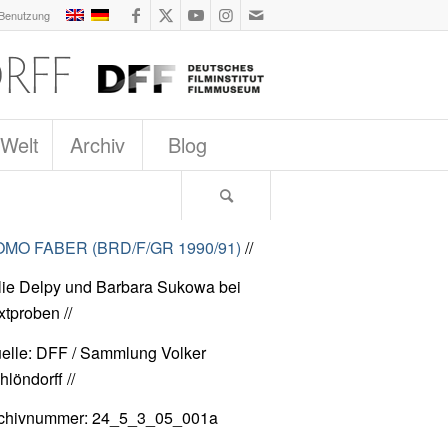
 Benutzung
 Welt
Archiv
Blog
MO FABER (BRD/F/GR 1990/91)
//
lie Delpy und Barbara Sukowa bei
xtproben //
elle: DFF / Sammlung Volker
hlöndorff //
chivnummer: 24_5_3_05_001a