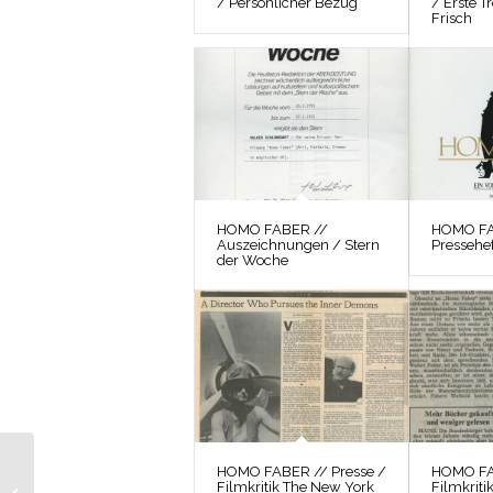
/ Persönlicher Bezug
/ Erste T
Frisch
HOMO FABER //
HOMO FA
Auszeichnungen / Stern
Pressehef
der Woche
HOMO FABER //
HOMO FABER // Presse /
HOMO FA
Filmkritik The New York
Filmkriti
Produktionsmaterial /