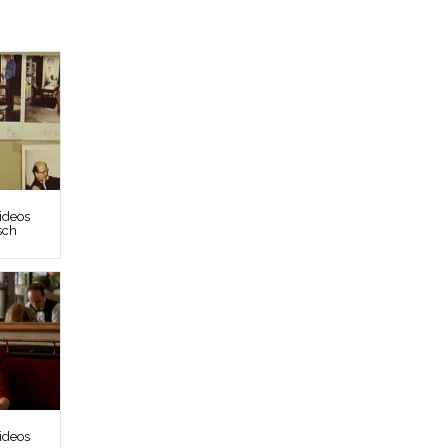
ideos
sch
ideos