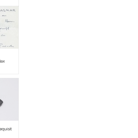
Max
quisit