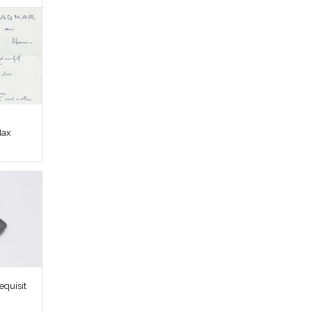
Max
quisit