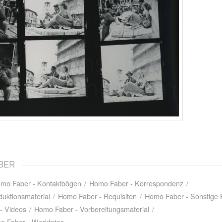
ABER
mo Faber - Kontaktbögen
/
Homo Faber - Korrespondenz
/
uktionsmaterial
/
Homo Faber - Requisiten
/
Homo Faber - Sonstige 
- Videos
/
Homo Faber - Vorbereitungsmaterial
/
o Faber - Werkfotos