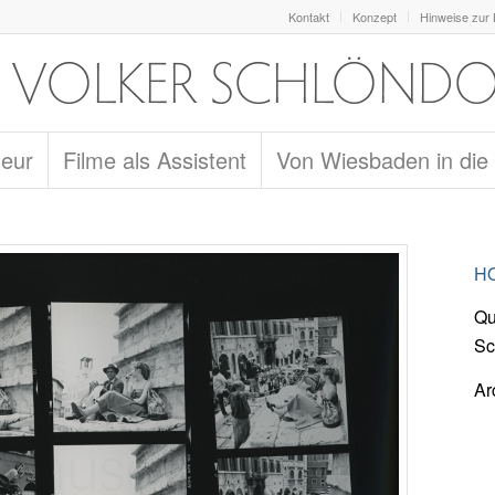
Kontakt
Konzept
Hinweise zur
seur
Filme als Assistent
Von Wiesbaden in die
HO
Qu
Sc
Ar