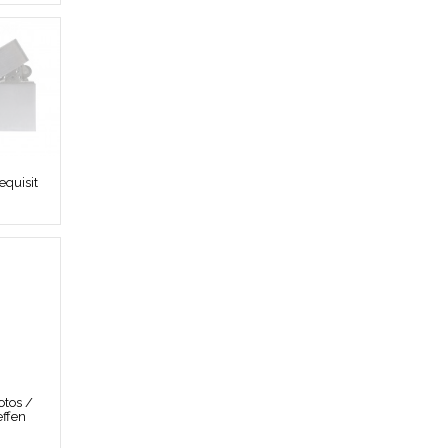
quisit
tos /
effen