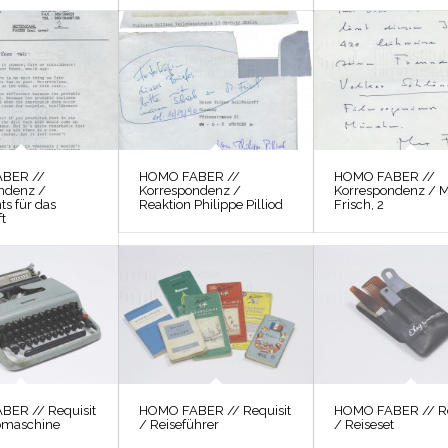
BER //
HOMO FABER //
HOMO FABER //
ndenz /
Korrespondenz /
Korrespondenz / 
ts für das
Reaktion Philippe Pilliod
Frisch, 2
t
ER // Requisit
HOMO FABER // Requisit
HOMO FABER // Re
bmaschine
/ Reiseführer
/ Reiseset