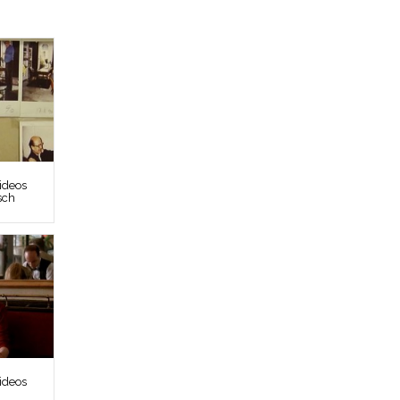
ideos
sch
ideos