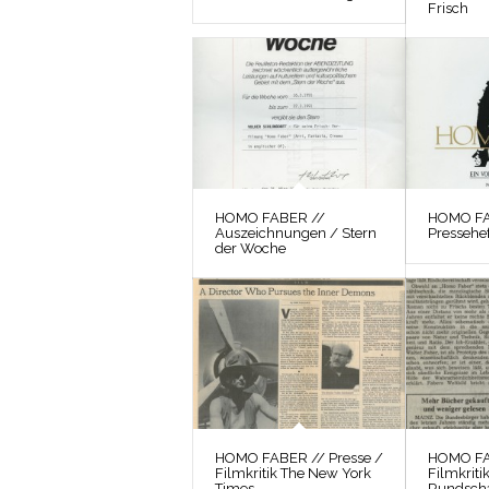
Frisch
HOMO FABER //
HOMO FA
Auszeichnungen / Stern
Pressehef
der Woche
HOMO FABER // Presse /
HOMO FA
Filmkritik The New York
Filmkriti
Times
Rundsch