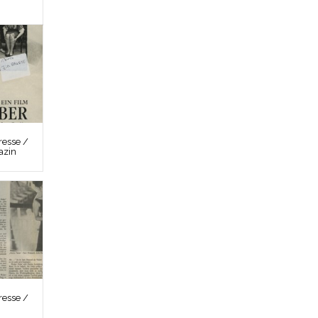
esse /
azin
esse /