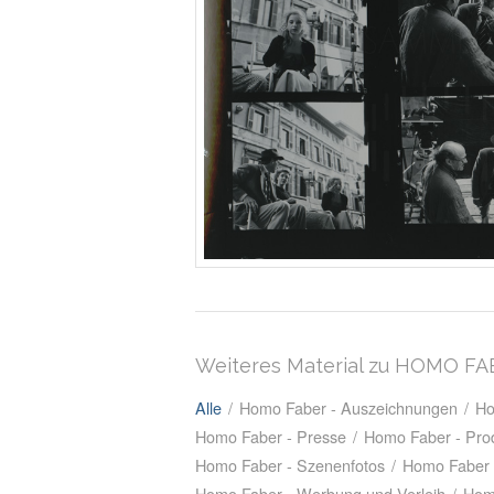
Weiteres Material zu HOMO F
Alle
/
Homo Faber - Auszeichnungen
/
Ho
Homo Faber - Presse
/
Homo Faber - Prod
Homo Faber - Szenenfotos
/
Homo Faber 
Homo Faber - Werbung und Verleih
/
Hom