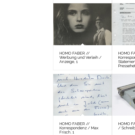
HOMO FABER //
HOMO FA
Werbung und Verleih /
Korrespo
Anzeige, 1
Statemen
Pressehef
HOMO FABER //
HOMO FAB
Korrespondenz / Max
/ Schrei
Frisch, 1