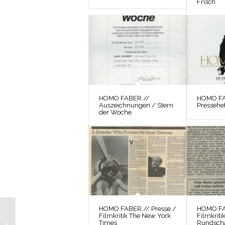
Frisch
HOMO FABER //
HOMO FA
Auszeichnungen / Stern
Pressehef
der Woche
HOMO FABER // Presse /
HOMO FA
Filmkritik The New York
Filmkriti
HOMO FABER // Fotos
Times
Rundsch