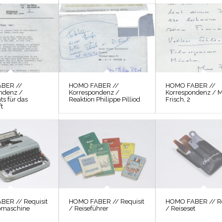
BER //
HOMO FABER //
HOMO FABER //
ndenz /
Korrespondenz /
Korrespondenz / 
ts für das
Reaktion Philippe Pilliod
Frisch, 2
t
ER // Requisit
HOMO FABER // Requisit
HOMO FABER // Re
bmaschine
/ Reiseführer
/ Reiseset