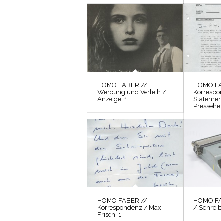
HOMO FABER //
HOMO FA
Werbung und Verleih /
Korrespo
Anzeige, 1
Statemen
Pressehef
HOMO FABER //
HOMO FAB
Korrespondenz / Max
/ Schrei
Frisch, 1