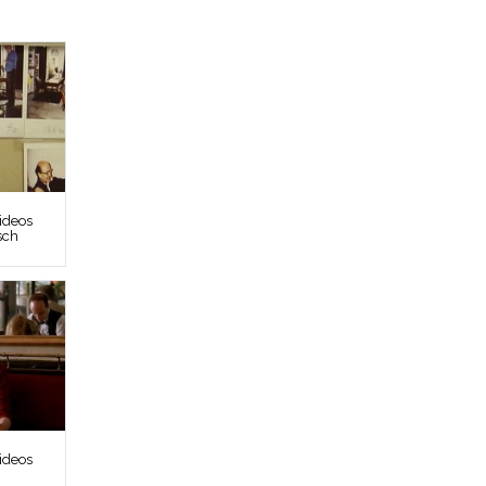
ideos
sch
ideos