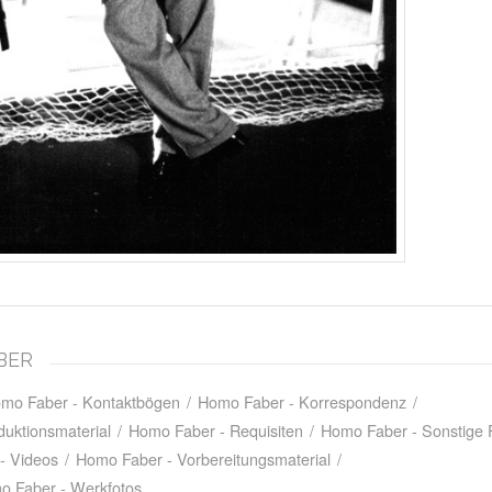
ABER
mo Faber - Kontaktbögen
/
Homo Faber - Korrespondenz
/
uktionsmaterial
/
Homo Faber - Requisiten
/
Homo Faber - Sonstige 
- Videos
/
Homo Faber - Vorbereitungsmaterial
/
o Faber - Werkfotos