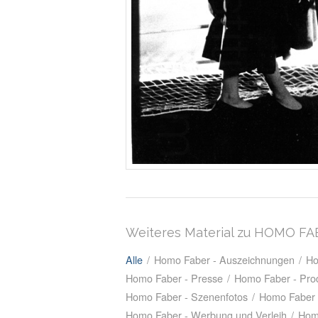
Weiteres Material zu HOMO F
Alle
/
Homo Faber - Auszeichnungen
/
Ho
Homo Faber - Presse
/
Homo Faber - Prod
Homo Faber - Szenenfotos
/
Homo Faber 
Homo Faber - Werbung und Verleih
/
Hom