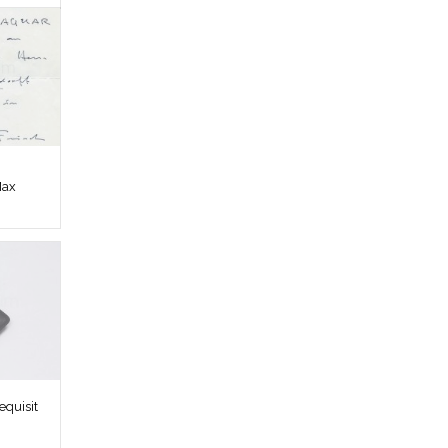
Max
quisit