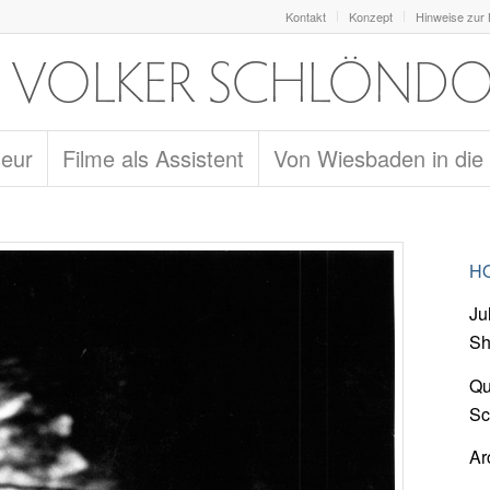
Kontakt
Konzept
Hinweise zur
seur
Filme als Assistent
Von Wiesbaden in die
HO
Ju
Sh
Qu
Sc
Ar