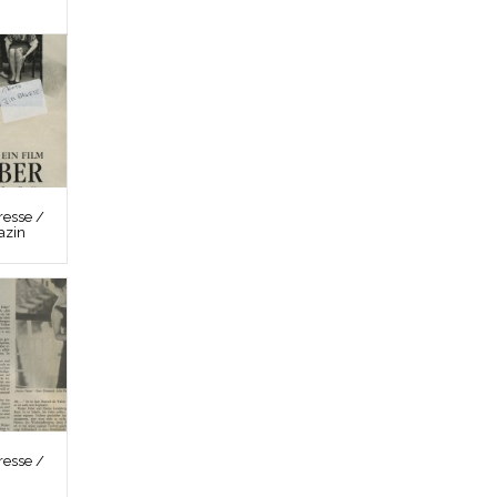
esse /
azin
esse /