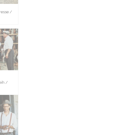
esse /
ih /