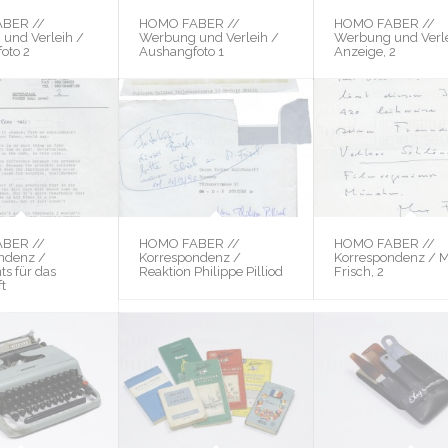
BER //
HOMO FABER //
HOMO FABER //
und Verleih /
Werbung und Verleih /
Werbung und Verle
oto 2
Aushangfoto 1
Anzeige, 2
BER //
HOMO FABER //
HOMO FABER //
ndenz /
Korrespondenz /
Korrespondenz / 
ts für das
Reaktion Philippe Pilliod
Frisch, 2
t