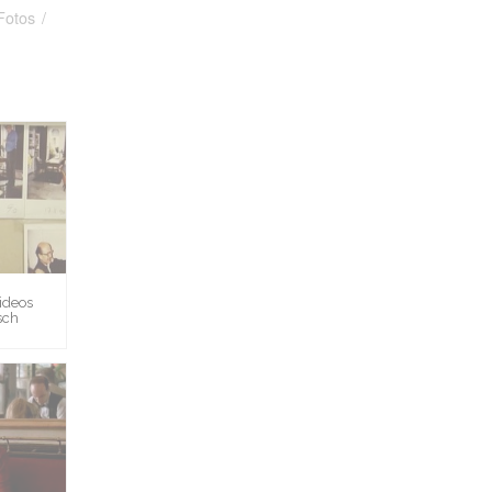
Fotos
/
ideos
sch