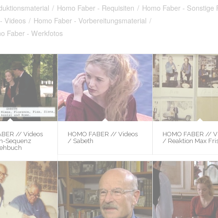
uktionsmaterial
/
Homo Faber - Requisiten
/
Homo Faber - Sonstige 
- Videos
/
Homo Faber - Vorbereitungsmaterial
/
o Faber - Werkfotos
BER // Videos
HOMO FABER // Videos
HOMO FABER // V
ien-Sequenz
/ Sabeth
/ Reaktion Max Fri
rehbuch