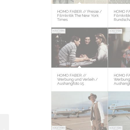
HOMO FABER // Presse /
HOMO FA
Filmkritik The New York
Filmkriti
Times
Rundsch
HOMO FABER //
HOMO FA
Werbung und Verleih /
Werbung 
Aushangfoto 15
Aushangf
HOMO FABER // Fotos
/ Sonstige Fotos –