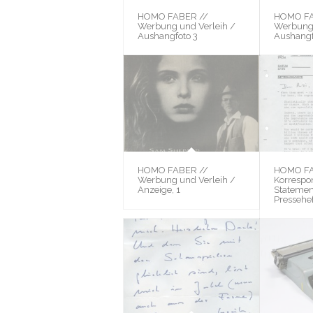
HOMO FABER //
HOMO FA
Werbung und Verleih /
Werbung 
Aushangfoto 3
Aushangf
HOMO FABER //
HOMO FA
Werbung und Verleih /
Korrespo
Anzeige, 1
Statemen
Pressehef