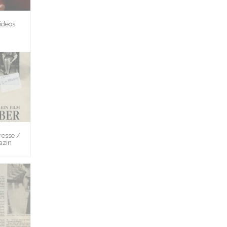
ideos
esse /
azin