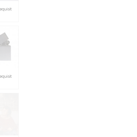
quisit
quisit