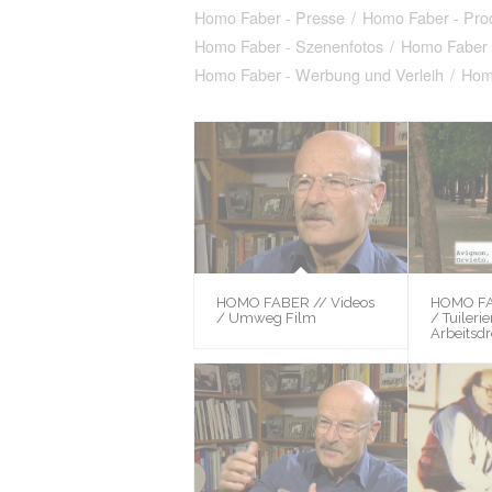
Homo Faber - Presse
/
Homo Faber - Prod
Homo Faber - Szenenfotos
/
Homo Faber 
Homo Faber - Werbung und Verleih
/
Hom
HOMO FABER // Videos
HOMO FA
/ Umweg Film
/ Tuiler
Arbeitsd