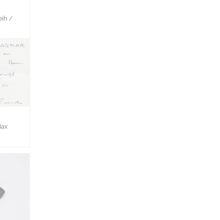
ih /
Max