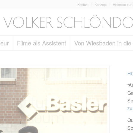
Kontakt
Konzept
Hinweise zur
seur
Filme als Assistent
Von Wiesbaden in die
HO
“A
Ga
Se
zu
Qu
Sc