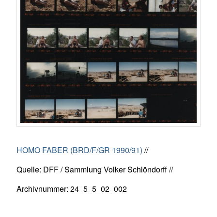
HOMO FABER (BRD/F/GR 1990/91)
//
Quelle: DFF / Sammlung Volker Schlöndorff //
Archivnummer: 24_5_5_02_002