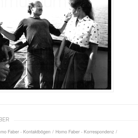
ABER
mo Faber - Kontaktbögen
/
Homo Faber - Korrespondenz
/