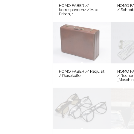
HOMO FABER //
HOMO FAB
Korrespondenz / Max
/ Schrei
Frisch, 1
HOMO FABER // Requisit
HOMO FAB
/ Reisekoffer
/ Rechen
„Maschin