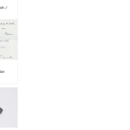
ih /
Max