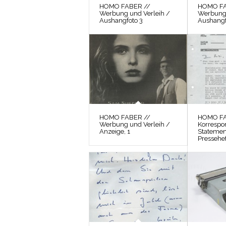
HOMO FABER //
HOMO FA
Werbung und Verleih /
Werbung 
Aushangfoto 3
Aushangf
HOMO FABER //
HOMO FA
Werbung und Verleih /
Korrespo
Anzeige, 1
Statemen
Pressehef