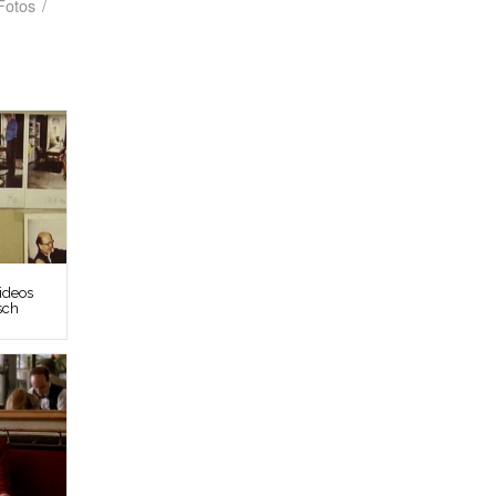
Fotos
/
ideos
sch