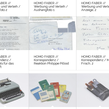
BER //
HOMO FABER //
HOMO FABER //
und Verleih /
Werbung und Verleih /
Werbung und Verle
oto 2
Aushangfoto 1
Anzeige, 2
BER //
HOMO FABER //
HOMO FABER //
ndenz /
Korrespondenz /
Korrespondenz / 
ts für das
Reaktion Philippe Pilliod
Frisch, 2
t