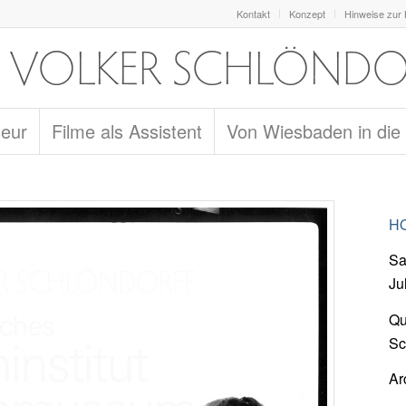
Kontakt
Konzept
Hinweise zur
seur
Filme als Assistent
Von Wiesbaden in die
HO
Sa
Ju
Qu
Sc
Ar