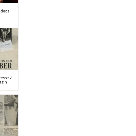
ideos
esse /
azin