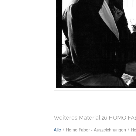
Weiteres Material zu HOMO F
Alle
/
Homo Faber - Auszeichnungen
/
Ho