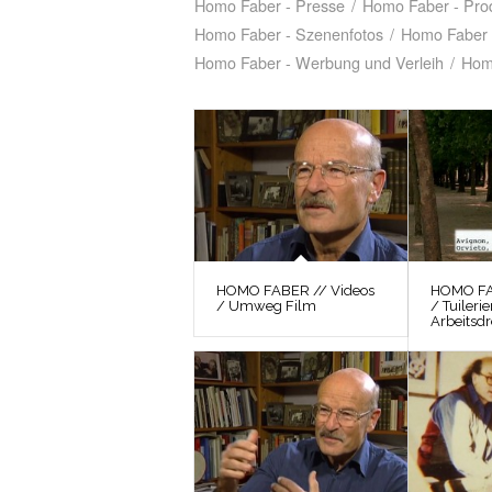
Homo Faber - Presse
/
Homo Faber - Prod
Homo Faber - Szenenfotos
/
Homo Faber 
Homo Faber - Werbung und Verleih
/
Hom
HOMO FABER // Videos
HOMO FA
/ Umweg Film
/ Tuiler
Arbeitsd