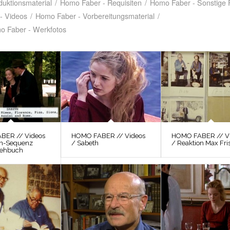
uktionsmaterial
/
Homo Faber - Requisiten
/
Homo Faber - Sonstige 
- Videos
/
Homo Faber - Vorbereitungsmaterial
/
o Faber - Werkfotos
BER // Videos
HOMO FABER // Videos
HOMO FABER // V
ien-Sequenz
/ Sabeth
/ Reaktion Max Fri
rehbuch