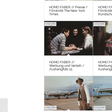
HOMO FABER // Presse /
HOMO FA
Filmkritik The New York
Filmkriti
Times
Rundsch
HOMO FABER //
HOMO FA
Werbung und Verleih /
Werbung 
Aushangfoto 15
Aushangf
HOMO FABER // Fotos