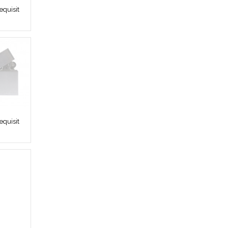
quisit
quisit