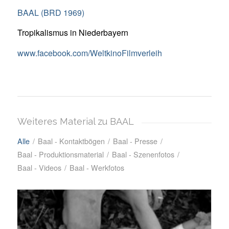
BAAL (BRD 1969)
Tropikalismus in Niederbayern
www.facebook.com/WeltkinoFilmverleih
Weiteres Material zu BAAL
Alle
/
Baal - Kontaktbögen
/
Baal - Presse
/
Baal - Produktionsmaterial
/
Baal - Szenenfotos
/
Baal - Videos
/
Baal - Werkfotos