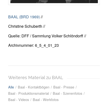
BAAL (BRD 1969)
//
Christine Schuberth //
Quelle: DFF / Sammlung Volker Schlöndorff //
Archivnummer: 6_5_4_01_23
Weiteres Material zu BAAL
Alle
/
Baal - Kontaktbögen
/
Baal - Presse
/
Baal - Produktionsmaterial
/
Baal - Szenenfotos
/
Baal - Videos
/
Baal - Werkfotos