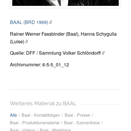
BAAL (BRD 1969)
//
Rainer Werner Fassbinder (Baal), Hanna Schygulla
(Luise) //
Quelle: DFF / Sammlung Volker Schlöndorff //
Archivnummer: 6-5-5_01_12
Weiteres Material zu BAAL
Alle
/
Baal - Kontaktbögen
/
Baal - Presse
/
Baal - Produktionsmaterial
/
Baal - Szenenfotos
/
Baal - Videos
/
Baal - Werkfotos