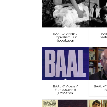
BAAL // Videos /
BAAL
Tropikalismus in
Theat
Niederbayern
BAAL // Videos /
BAAL // 
Filmausschnitt
F
„Exposition“