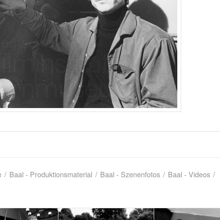
e
/
Baal - Produktionsmaterial
/
Baal - Szenenfotos
/
Baal - Videos
/