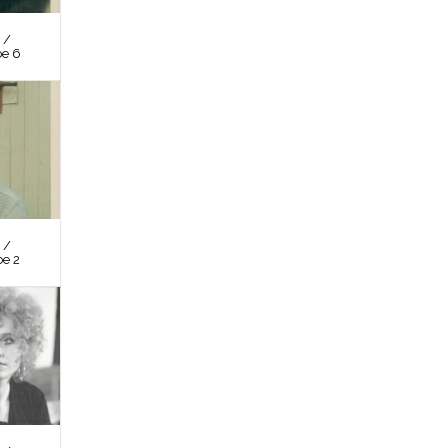
 /
be 6
 /
be 2