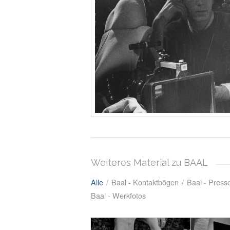
Weiteres Material zu BAAL
Alle
/
Baal - Kontaktbögen
/
Baal - Press
Baal - Werkfotos