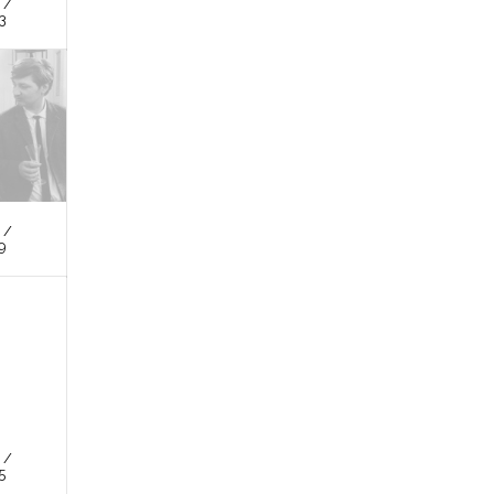
 /
3
 /
9
 /
5