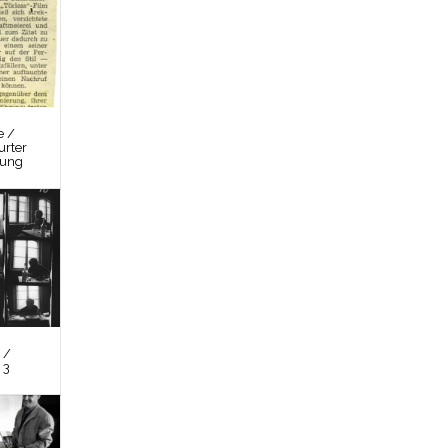
e /
urter
tung
 /
 3