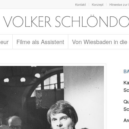
Kontakt
Konzept
Hinweise zur
seur
Filme als Assistent
Von Wiesbaden in die
BA
Ka
Sc
Qu
Sc
Ar