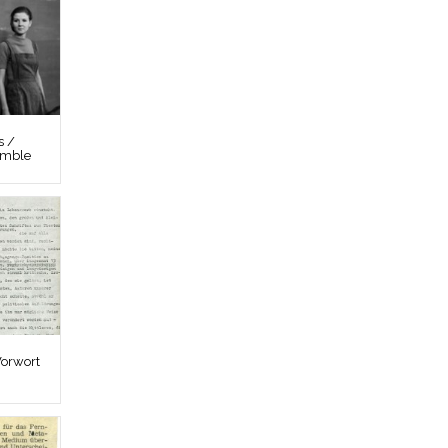
s /
emble
Vorwort