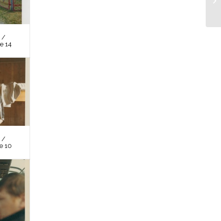
 /
e 14
 /
e 10