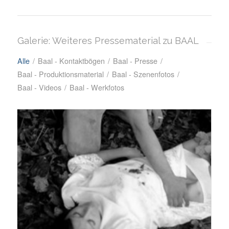
Galerie: Weiteres Pressematerial zu BAAL
Alle
/
Baal - Kontaktbögen
/
Baal - Presse
/
Baal - Produktionsmaterial
/
Baal - Szenenfotos
/
Baal - Videos
/
Baal - Werkfotos