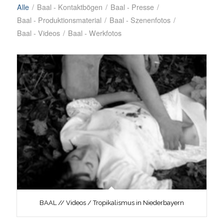
Alle
/
Baal - Kontaktbögen
/
Baal - Presse
/
Baal - Produktionsmaterial
/
Baal - Szenenfotos
/
Baal - Videos
/
Baal - Werkfotos
BAAL // Videos / Tropikalismus in Niederbayern