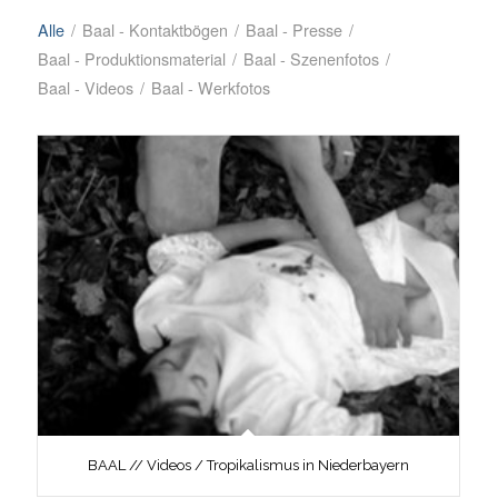
Alle
/
Baal - Kontaktbögen
/
Baal - Presse
/
Baal - Produktionsmaterial
/
Baal - Szenenfotos
/
Baal - Videos
/
Baal - Werkfotos
BAAL // Videos / Tropikalismus in Niederbayern