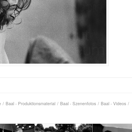
e
/
Baal - Produktionsmaterial
/
Baal - Szenenfotos
/
Baal - Videos
/