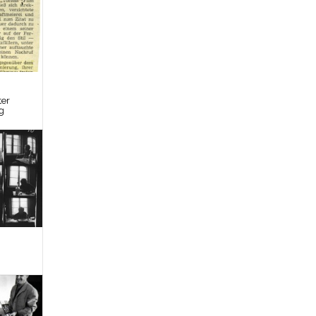
ter
g