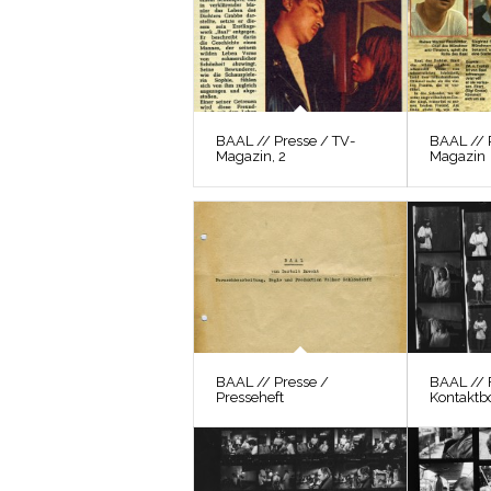
BAAL // Presse / TV-
BAAL // 
Magazin, 2
Magazin
BAAL // Presse /
BAAL // 
Presseheft
Kontaktb