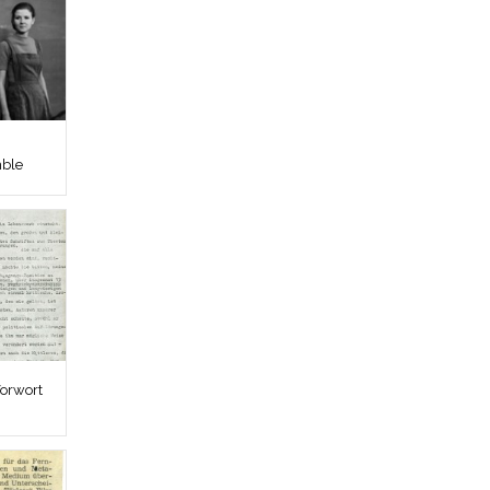
mble
Vorwort