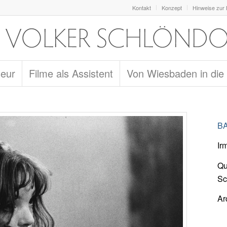
Kontakt
Konzept
Hinweise zur
seur
Filme als Assistent
Von Wiesbaden in die
BA
Ir
Qu
Sc
Ar