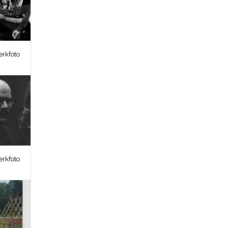
erkfoto
erkfoto