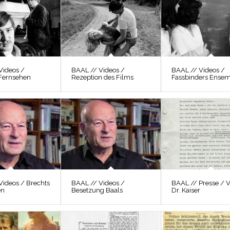
Videos /
BAAL // Videos /
BAAL // Videos /
Fernsehen
Rezeption des Films
Fassbinders Ense
Videos / Brechts
BAAL // Videos /
BAAL // Presse / 
en
Besetzung Baals
Dr. Kaiser