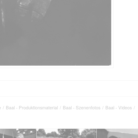
e
/
Baal - Produktionsmaterial
/
Baal - Szenenfotos
/
Baal - Videos
/