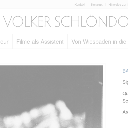
Kontakt
Konzept
Hinweise zur
seur
Filme als Assistent
Von Wiesbaden in die
BA
Si
Qu
Sc
Ar