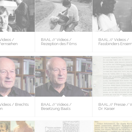
Videos /
BAAL // Videos /
BAAL // Videos /
Fernsehen
Rezeption des Films
Fassbinders Ense
Videos / Brechts
BAAL // Videos /
BAAL // Presse / 
en
Besetzung Baals
Dr. Kaiser