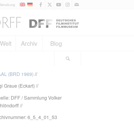
 Benutzung
 Welt
Archiv
Blog
AL (BRD 1969)
//
gi Graue (Eckart) //
elle: DFF / Sammlung Volker
hlöndorff //
chivnummer: 6_5_4_01_53