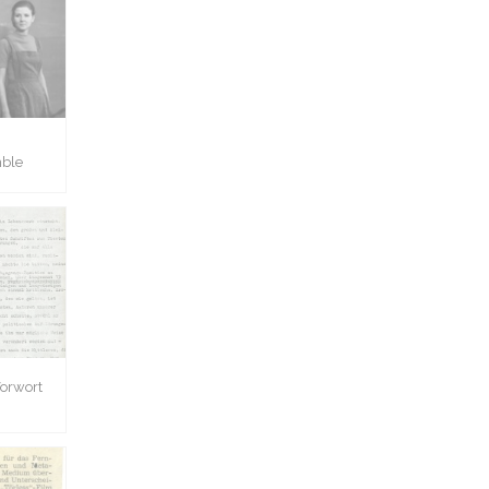
mble
Vorwort