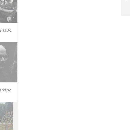
erkfoto
erkfoto