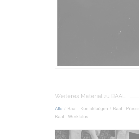
Weiteres Material zu BAAL
Alle
/
Baal - Kontaktbögen
/
Baal - Press
Baal - Werkfotos