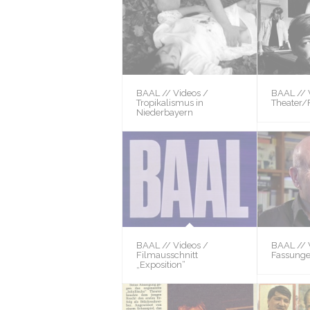
BAAL // Videos /
BAAL // 
Tropikalismus in
Theater/
Niederbayern
BAAL // Videos /
BAAL // 
Filmausschnitt
Fassung
„Exposition“