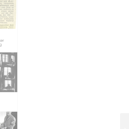
ter
g