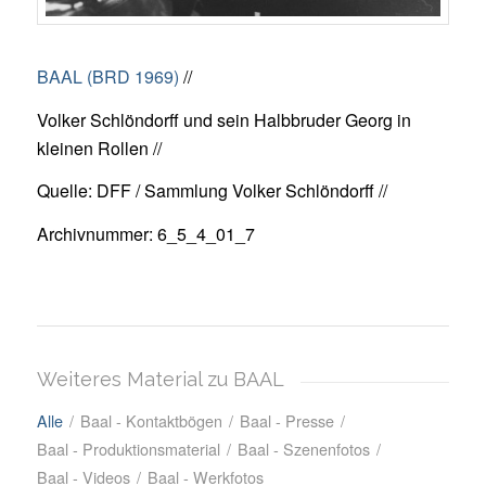
BAAL (BRD 1969)
//
Volker Schlöndorff und sein Halbbruder Georg in
kleinen Rollen //
Quelle: DFF / Sammlung Volker Schlöndorff //
Archivnummer: 6_5_4_01_7
Weiteres Material zu BAAL
Alle
/
Baal - Kontaktbögen
/
Baal - Presse
/
Baal - Produktionsmaterial
/
Baal - Szenenfotos
/
Baal - Videos
/
Baal - Werkfotos