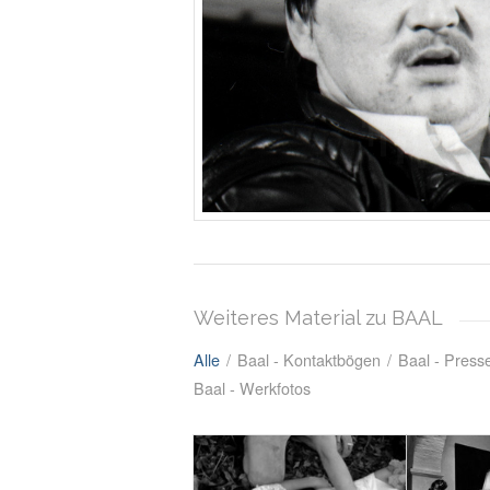
Weiteres Material zu BAAL
Alle
/
Baal - Kontaktbögen
/
Baal - Press
Baal - Werkfotos