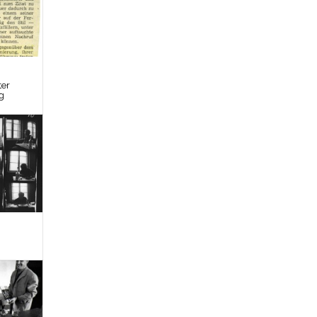
ter
g