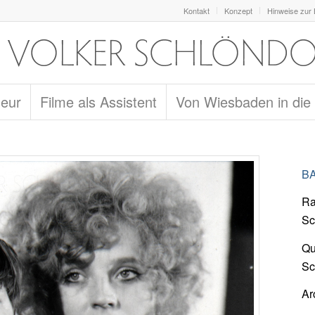
Kontakt
Konzept
Hinweise zur
seur
Filme als Assistent
Von Wiesbaden in die
BA
Ra
Sc
Qu
Sc
Ar