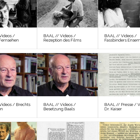
Videos /
BAAL // Videos /
BAAL // Videos /
Fernsehen
Rezeption des Films
Fassbinders Ense
Videos / Brechts
BAAL // Videos /
BAAL // Presse / 
en
Besetzung Baals
Dr. Kaiser