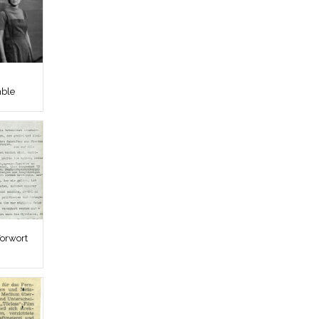
mble
Vorwort