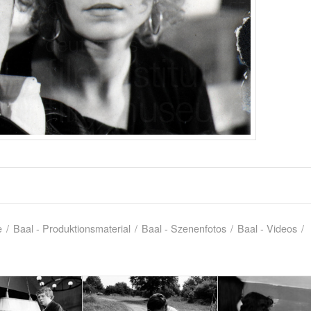
e
/
Baal - Produktionsmaterial
/
Baal - Szenenfotos
/
Baal - Videos
/