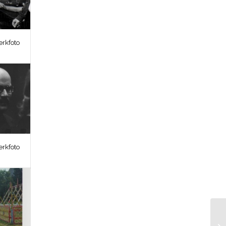
erkfoto
erkfoto