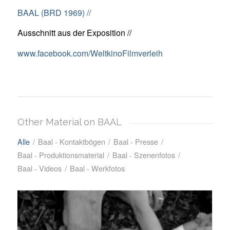
BAAL (BRD 1969) //
Ausschnitt aus der Exposition //
www.facebook.com/WeltkinoFilmverleih
Other Material on BAAL
Alle
/
Baal - Kontaktbögen
/
Baal - Presse
/
Baal - Produktionsmaterial
/
Baal - Szenenfotos
/
Baal - Videos
/
Baal - Werkfotos