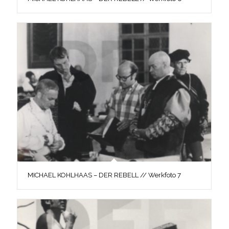
MICHAEL KOHLHAAS – DER REBELL // Werkfoto 7