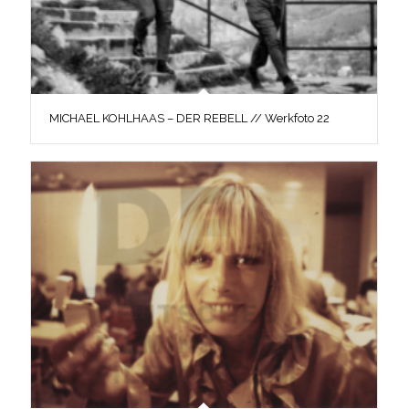
MICHAEL KOHLHAAS – DER REBELL // Werkfoto 22