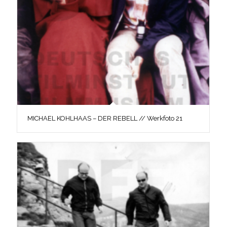
MICHAEL KOHLHAAS – DER REBELL // Werkfoto 21