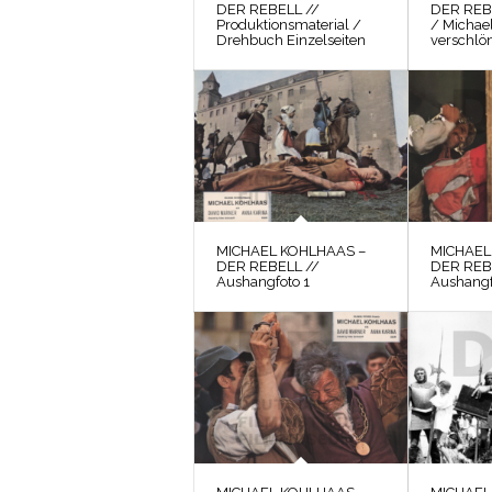
DER REBELL //
DER REB
Produktionsmaterial /
/ Michae
Drehbuch Einzelseiten
verschlön
MICHAEL KOHLHAAS –
MICHAEL
DER REBELL //
DER REB
Aushangfoto 1
Aushangf