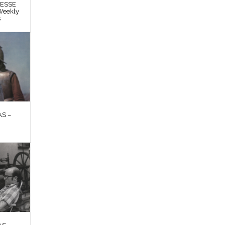
RESSE
Weekly
s
S –