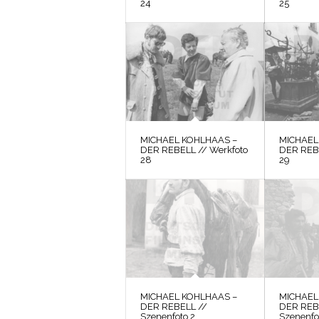
24
25
MICHAEL KOHLHAAS –
MICHAEL
DER REBELL // Werkfoto
DER REBE
28
29
MICHAEL KOHLHAAS –
MICHAEL
DER REBELL //
DER REB
Szenenfoto 2
Szenenfo