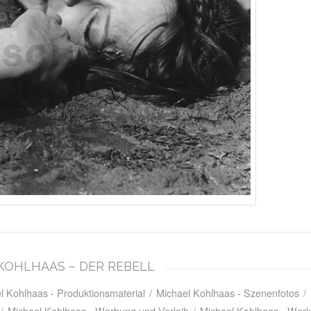
L KOHLHAAS – DER REBELL
l Kohlhaas - Produktionsmaterial
/
Michael Kohlhaas - Szenenfotos
/
/
Michael Kohlhaas - Werbung und Verleih
/
Michael Kohlhaas - Werk