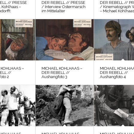
ELL // PRESSE
DER REBELL // PRESSE
DER REBELL // P
l Kohlhaas –
/ Interview Ostermarsch
/ Kinematograph 
dorfft
im Mittelalter
– Michael Kohlhaa
 KOHLHAAS –
MICHAEL KOHLHAAS –
MICHAEL KOHLHAA
ELL //
DER REBELL //
DER REBELL //
oto 2
Aushangfoto 3
Aushangfoto 4