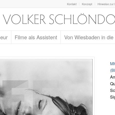
Kontakt
Konzept
Hinweise zur
seur
Filme als Assistent
Von Wiesbaden in die
M
(B
An
Qu
Sc
Si