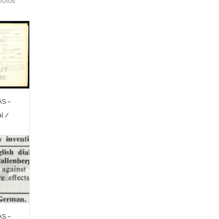
S –
l /
S –