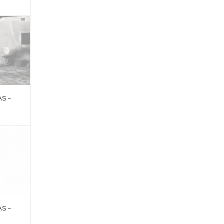
S –
S –