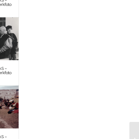
S –
rkfoto
S –
rkfoto
S –