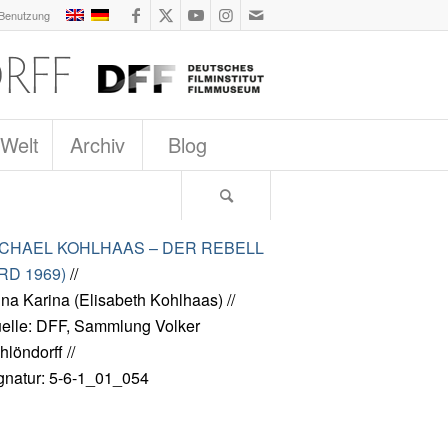
 Benutzung
 Welt
Archiv
Blog
ICHAEL KOHLHAAS – DER REBELL
RD 1969)
//
na Karina (Elisabeth Kohlhaas) //
elle: DFF, Sammlung Volker
hlöndorff //
gnatur: 5-6-1_01_054