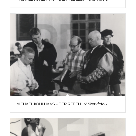
MICHAEL KOHLHAAS – DER REBELL // Werkfoto 7