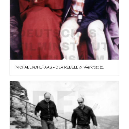
MICHAEL KOHLHAAS – DER REBELL // Werkfoto 21