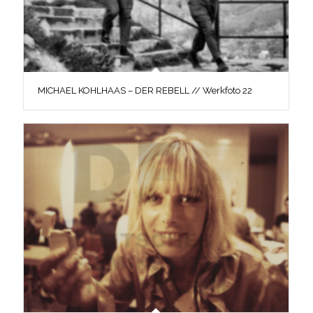
MICHAEL KOHLHAAS – DER REBELL // Werkfoto 22