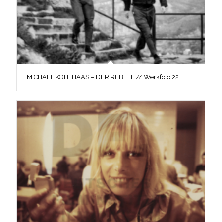
MICHAEL KOHLHAAS – DER REBELL // Werkfoto 22