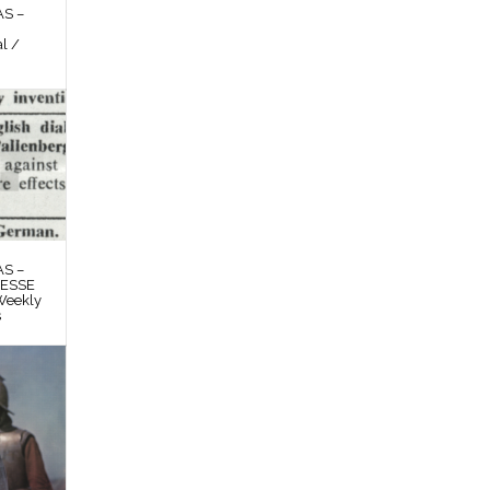
S –
l /
S –
RESSE
Weekly
s