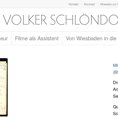
Kontakt
Konzept
Hinweise zur
seur
Filme als Assistent
Von Wiesbaden in die
M
(B
Dr
An
Se
Qu
Sc