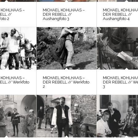
 KOHLHAAS –
MICHAEL KOHLHAAS –
MICHAEL KOHLHAA
ELL //
DER REBELL //
DER REBELL //
oto 2
Aushangfoto 3
Aushangfoto 4
 KOHLHAAS –
MICHAEL KOHLHAAS –
MICHAEL KOHLHAA
LL // Werkfoto
DER REBELL // Werkfoto
DER REBELL // We
2
3