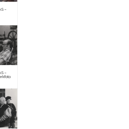
S –
S –
rkfoto