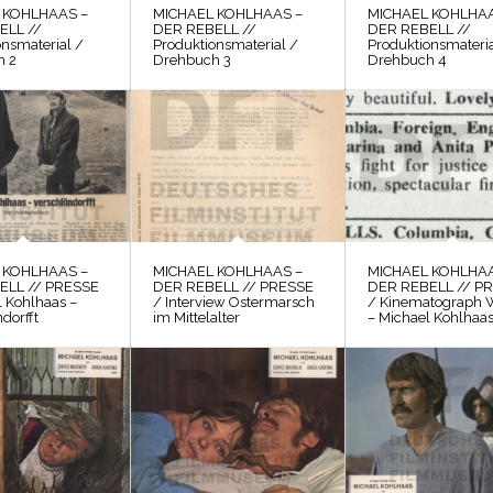
 KOHLHAAS –
MICHAEL KOHLHAAS –
MICHAEL KOHLHAA
ELL //
DER REBELL //
DER REBELL //
onsmaterial /
Produktionsmaterial /
Produktionsmateria
h 2
Drehbuch 3
Drehbuch 4
 KOHLHAAS –
MICHAEL KOHLHAAS –
MICHAEL KOHLHAA
ELL // PRESSE
DER REBELL // PRESSE
DER REBELL // P
l Kohlhaas –
/ Interview Ostermarsch
/ Kinematograph 
dorfft
im Mittelalter
– Michael Kohlhaa