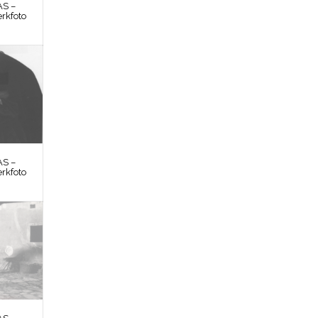
S –
rkfoto
S –
rkfoto