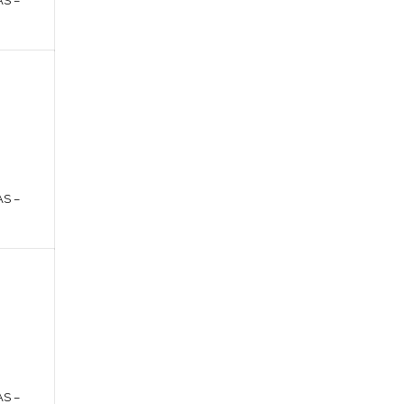
S –
S –
S –