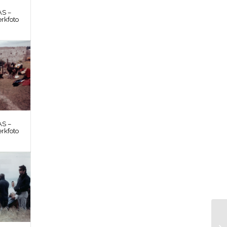
S –
rkfoto
S –
rkfoto