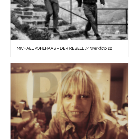
MICHAEL KOHLHAAS – DER REBELL // Werkfoto 22