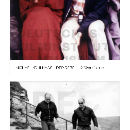
MICHAEL KOHLHAAS – DER REBELL // Werkfoto 21