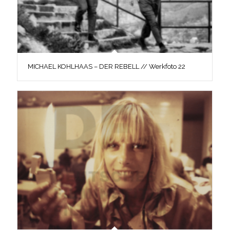
MICHAEL KOHLHAAS – DER REBELL // Werkfoto 22