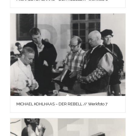
MICHAEL KOHLHAAS – DER REBELL // Werkfoto 7