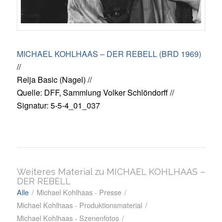
MICHAEL KOHLHAAS – DER REBELL (BRD 1969)
//
Relja Basic (Nagel) //
Quelle: DFF, Sammlung Volker Schlöndorff //
Signatur: 5-5-4_01_037
Weiteres Material zu MICHAEL KOHLHAAS –
DER REBELL
Alle
/
Michael Kohlhaas - Presse
/
Michael Kohlhaas - Produktionsmaterial
/
Michael Kohlhaas - Szenenfotos
/