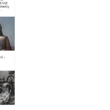
RESSE
Weekly
s
S –