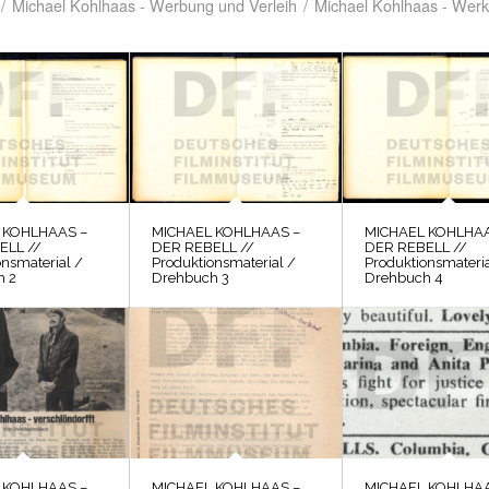
/
Michael Kohlhaas - Werbung und Verleih
/
Michael Kohlhaas - Werk
 KOHLHAAS –
MICHAEL KOHLHAAS –
MICHAEL KOHLHAA
ELL //
DER REBELL //
DER REBELL //
onsmaterial /
Produktionsmaterial /
Produktionsmateria
h 2
Drehbuch 3
Drehbuch 4
 KOHLHAAS –
MICHAEL KOHLHAAS –
MICHAEL KOHLHAA