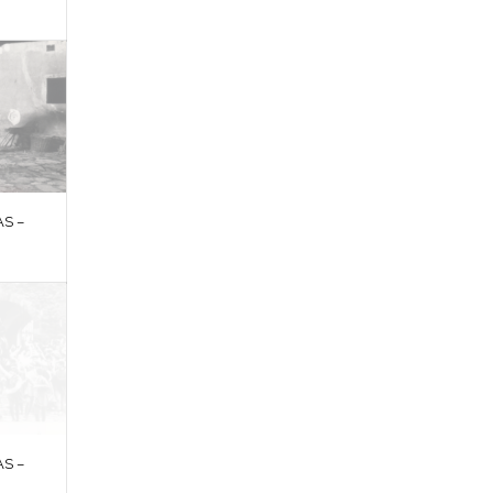
S –
S –