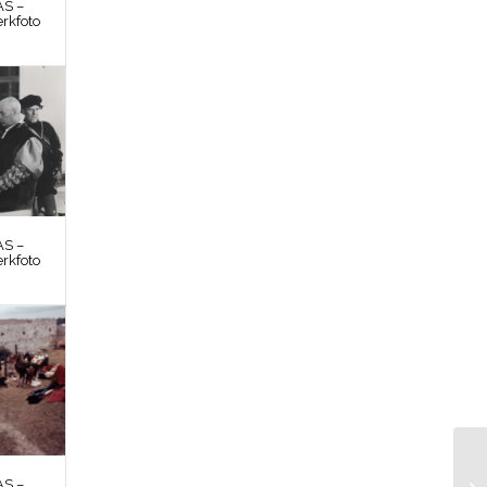
S –
rkfoto
S –
rkfoto
S –