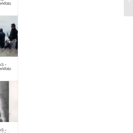
rkfoto
S –
rkfoto
S –