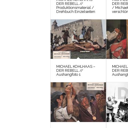
DER REBELL //
DER REB
Produktionsmaterial /
/ Michae
Drehbuch Einzelseiten
verschlön
MICHAEL KOHLHAAS –
MICHAEL
DER REBELL //
DER REB
Aushangfoto 1
Aushangf