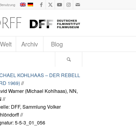
 Benutzung
 Welt
Archiv
Blog
ICHAEL KOHLHAAS – DER REBELL
RD 1969)
//
vid Warner (Michael Kohlhaas), NN,
 //
elle: DFF, Sammlung Volker
hlöndorff //
gnatur: 5-5-3_01_056