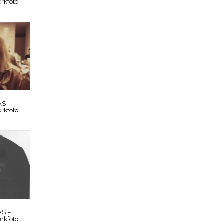
rkfoto
S –
rkfoto
S –
rkfoto