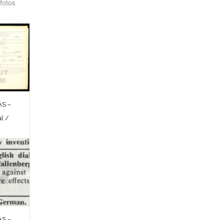
fotos
S –
l /
S –