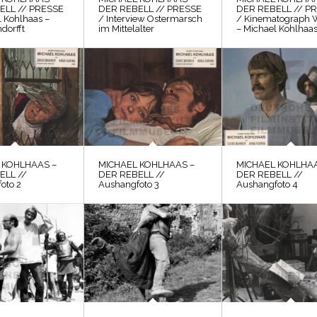
ELL // PRESSE
DER REBELL // PRESSE
DER REBELL // P
l Kohlhaas –
/ Interview Ostermarsch
/ Kinematograph 
dorfft
im Mittelalter
– Michael Kohlhaa
 KOHLHAAS –
MICHAEL KOHLHAAS –
MICHAEL KOHLHAA
ELL //
DER REBELL //
DER REBELL //
oto 2
Aushangfoto 3
Aushangfoto 4