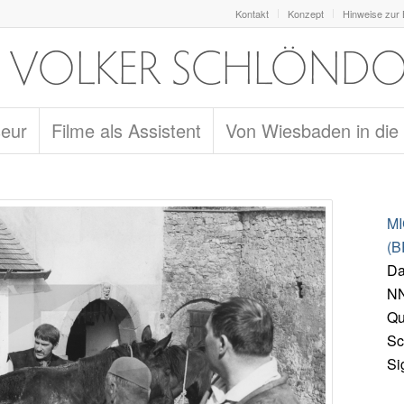
Kontakt
Konzept
Hinweise zur
seur
Filme als Assistent
Von Wiesbaden in die
M
(B
Da
NN
Qu
Sc
Si