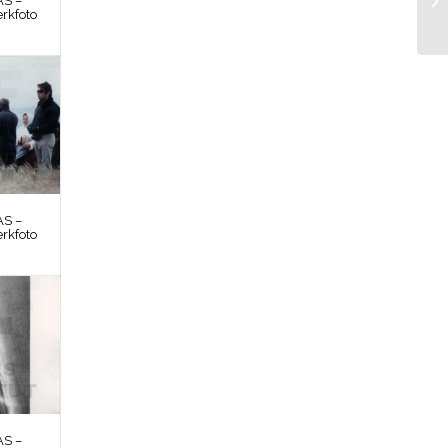
S –
rkfoto
S –
rkfoto
S –