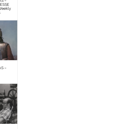
S –
RESSE
Weekly
s
S –