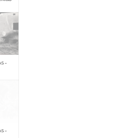
S –
S –