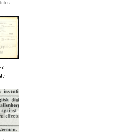
fotos
S –
l /