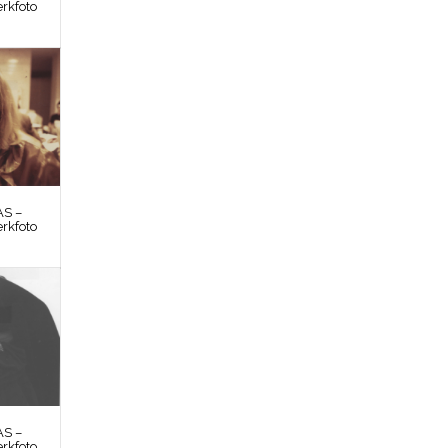
rkfoto
S –
rkfoto
S –
rkfoto