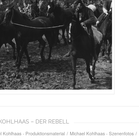
L KOHLHAAS – DER REBELL
l Kohlhaas - Produktionsmaterial
/
Michael Kohlhaas - Szenenfotos
/