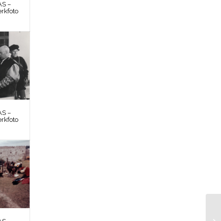
S –
rkfoto
S –
rkfoto