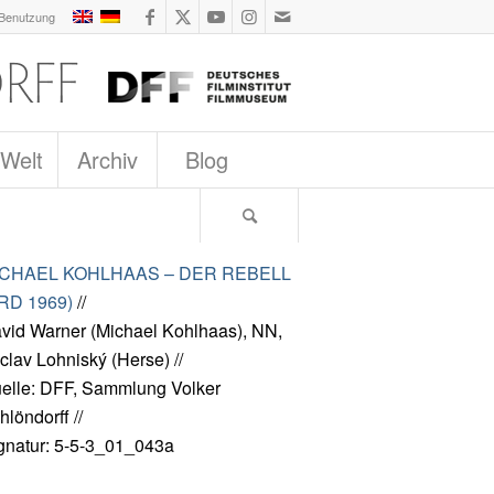
 Benutzung
 Welt
Archiv
Blog
ICHAEL KOHLHAAS – DER REBELL
RD 1969)
//
vid Warner (Michael Kohlhaas), NN,
clav Lohniský (Herse) //
elle: DFF, Sammlung Volker
hlöndorff //
gnatur: 5-5-3_01_043a