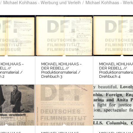
/
Michael Kohlhaas - Werbung und Verleih
/
Michael Kohlhaas - Werk
 KOHLHAAS –
MICHAEL KOHLHAAS –
MICHAEL KOHLHAA
ELL //
DER REBELL //
DER REBELL //
onsmaterial /
Produktionsmaterial /
Produktionsmateria
h 2
Drehbuch 3
Drehbuch 4