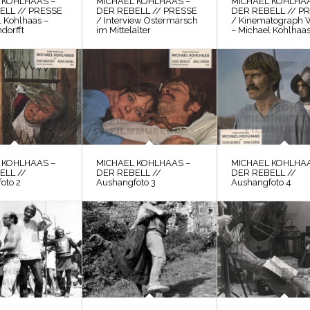
 KOHLHAAS –
MICHAEL KOHLHAAS –
MICHAEL KOHLHAA
ELL // PRESSE
DER REBELL // PRESSE
DER REBELL // P
l Kohlhaas –
/ Interview Ostermarsch
/ Kinematograph 
dorfft
im Mittelalter
– Michael Kohlhaa
 KOHLHAAS –
MICHAEL KOHLHAAS –
MICHAEL KOHLHAA
ELL //
DER REBELL //
DER REBELL //
oto 2
Aushangfoto 3
Aushangfoto 4