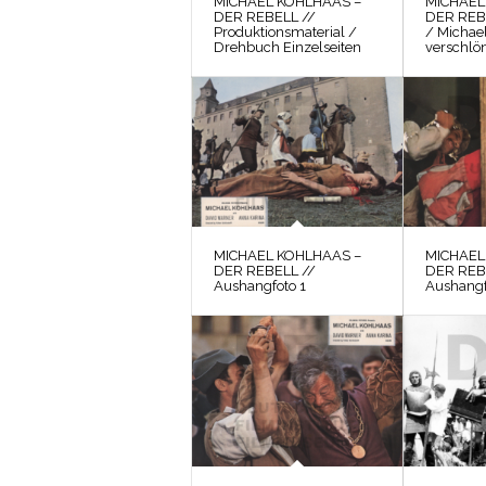
MICHAEL KOHLHAAS –
MICHAEL
DER REBELL //
DER REB
Produktionsmaterial /
/ Michae
Drehbuch Einzelseiten
verschlön
MICHAEL KOHLHAAS –
MICHAEL
DER REBELL //
DER REB
Aushangfoto 1
Aushangf