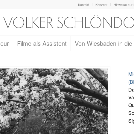
Kontakt
Konzept
Hinweise zur
seur
Filme als Assistent
Von Wiesbaden in die
M
(B
Da
Vá
Qu
Sc
Si