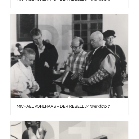
MICHAEL KOHLHAAS – DER REBELL // Werkfoto 7