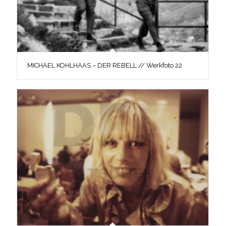
MICHAEL KOHLHAAS – DER REBELL // Werkfoto 22