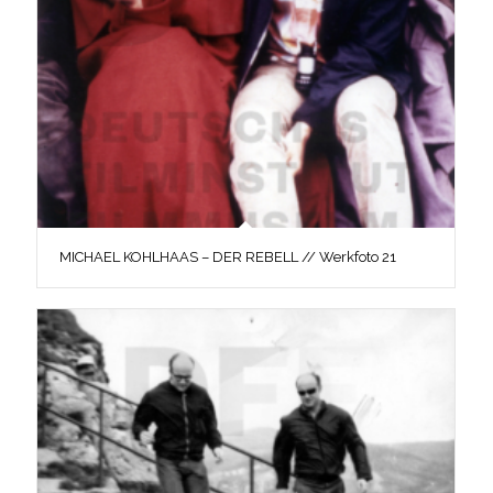
MICHAEL KOHLHAAS – DER REBELL // Werkfoto 21