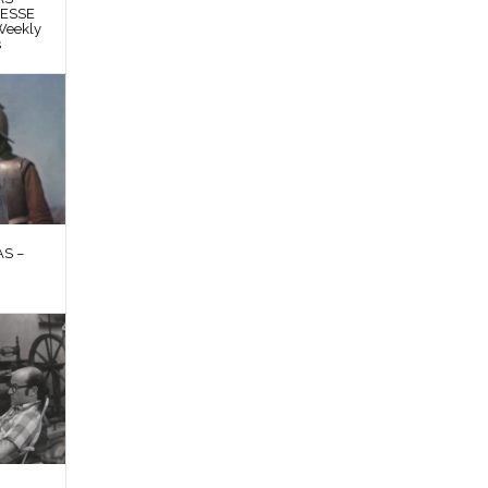
RESSE
Weekly
s
S –