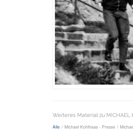
Weiteres Material zu MICHAE
Alle
/
Michael Kohlhaas - Presse
/
Michae