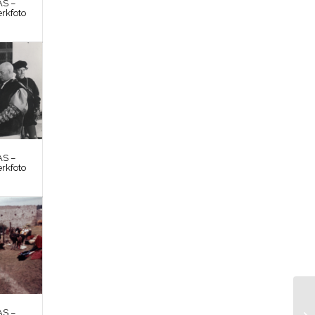
S –
rkfoto
S –
rkfoto
S –