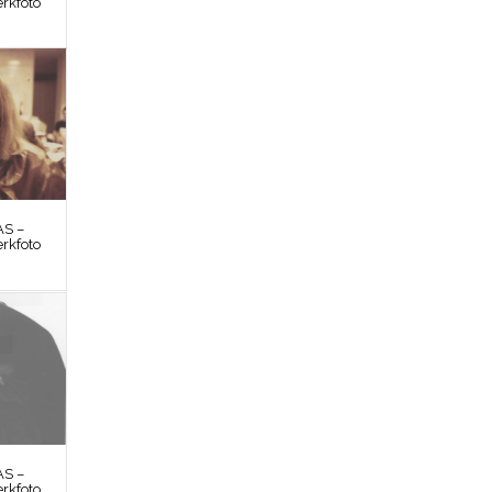
rkfoto
S –
rkfoto
S –
rkfoto