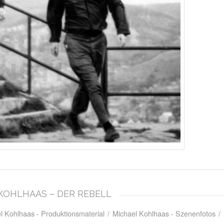
L KOHLHAAS – DER REBELL
l Kohlhaas - Produktionsmaterial
/
Michael Kohlhaas - Szenenfotos
/