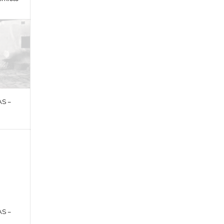
S –
S –