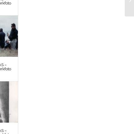
rkfoto
S –
rkfoto
S –