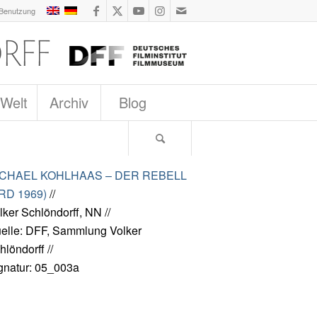
 Benutzung
 Welt
Archiv
Blog
ICHAEL KOHLHAAS – DER REBELL
RD 1969)
//
lker Schlöndorff, NN //
elle: DFF, Sammlung Volker
hlöndorff //
gnatur: 05_003a