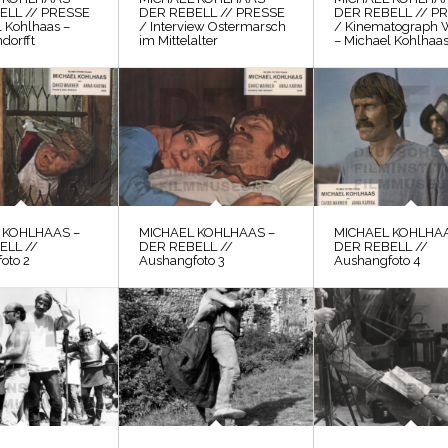
ELL // PRESSE
DER REBELL // PRESSE
DER REBELL // P
l Kohlhaas –
/ Interview Ostermarsch
/ Kinematograph 
dorfft
im Mittelalter
– Michael Kohlhaa
 KOHLHAAS –
MICHAEL KOHLHAAS –
MICHAEL KOHLHAA
ELL //
DER REBELL //
DER REBELL //
oto 2
Aushangfoto 3
Aushangfoto 4