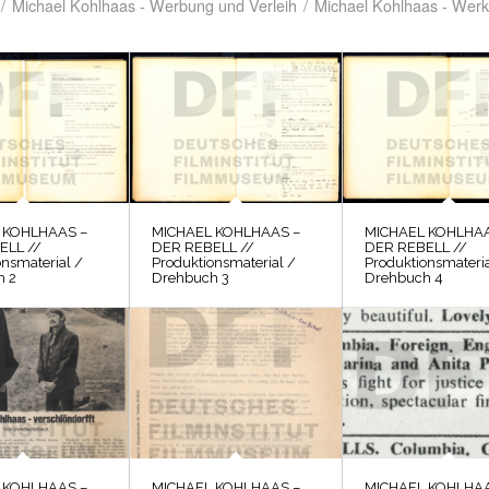
/
Michael Kohlhaas - Werbung und Verleih
/
Michael Kohlhaas - Werk
 KOHLHAAS –
MICHAEL KOHLHAAS –
MICHAEL KOHLHAA
ELL //
DER REBELL //
DER REBELL //
onsmaterial /
Produktionsmaterial /
Produktionsmateria
h 2
Drehbuch 3
Drehbuch 4
 KOHLHAAS –
MICHAEL KOHLHAAS –
MICHAEL KOHLHAA