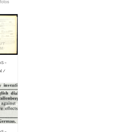
fotos
S –
l /
S –