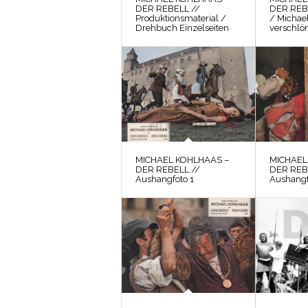
DER REBELL //
DER REB
Produktionsmaterial /
/ Michae
Drehbuch Einzelseiten
verschlön
MICHAEL KOHLHAAS –
MICHAEL
DER REBELL //
DER REB
Aushangfoto 1
Aushangf