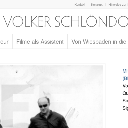
Kontakt
Konzept
Hinweise zur
seur
Filme als Assistent
Von Wiesbaden in die
M
(B
Vo
Qu
Sc
Si