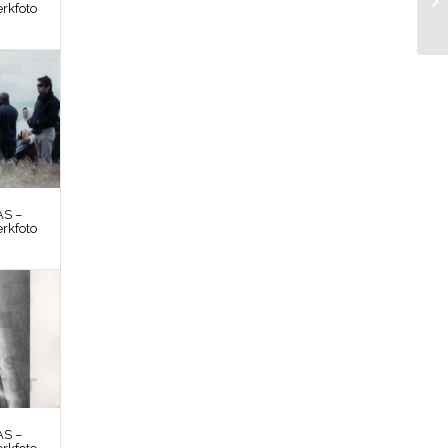
rkfoto
S –
rkfoto
S –