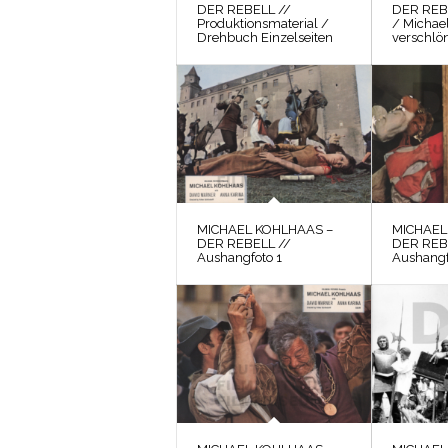
DER REBELL //
DER REB
Produktionsmaterial /
/ Michae
Drehbuch Einzelseiten
verschlön
MICHAEL KOHLHAAS –
MICHAEL
DER REBELL //
DER REB
Aushangfoto 1
Aushangf