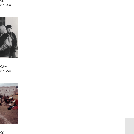
S –
rkfoto
S –
rkfoto
S –