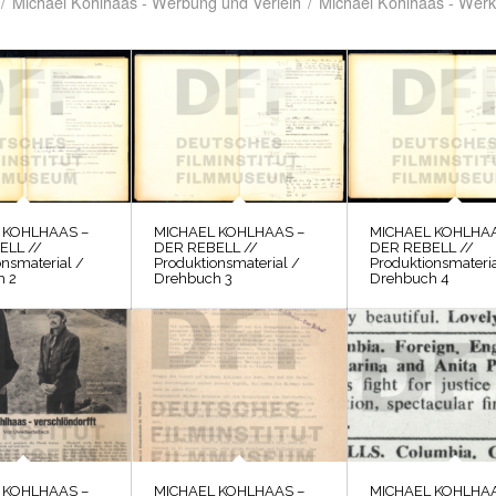
/
Michael Kohlhaas - Werbung und Verleih
/
Michael Kohlhaas - Werk
 KOHLHAAS –
MICHAEL KOHLHAAS –
MICHAEL KOHLHAA
ELL //
DER REBELL //
DER REBELL //
onsmaterial /
Produktionsmaterial /
Produktionsmateria
h 2
Drehbuch 3
Drehbuch 4
 KOHLHAAS –
MICHAEL KOHLHAAS –
MICHAEL KOHLHAA