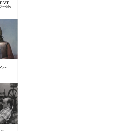
RESSE
Weekly
s
S –