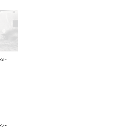
S –
S –