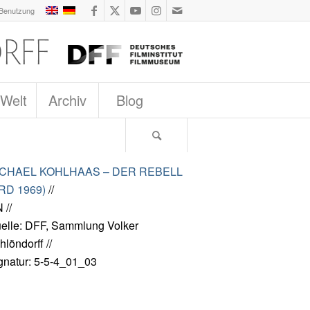
 Benutzung
 Welt
Archiv
Blog
ICHAEL KOHLHAAS – DER REBELL
RD 1969)
//
 //
elle: DFF, Sammlung Volker
hlöndorff //
gnatur: 5-5-4_01_03