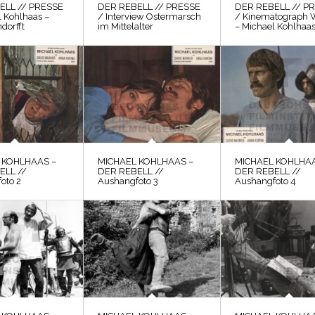
ELL // PRESSE
DER REBELL // PRESSE
DER REBELL // P
l Kohlhaas –
/ Interview Ostermarsch
/ Kinematograph 
dorfft
im Mittelalter
– Michael Kohlhaa
 KOHLHAAS –
MICHAEL KOHLHAAS –
MICHAEL KOHLHAA
ELL //
DER REBELL //
DER REBELL //
oto 2
Aushangfoto 3
Aushangfoto 4