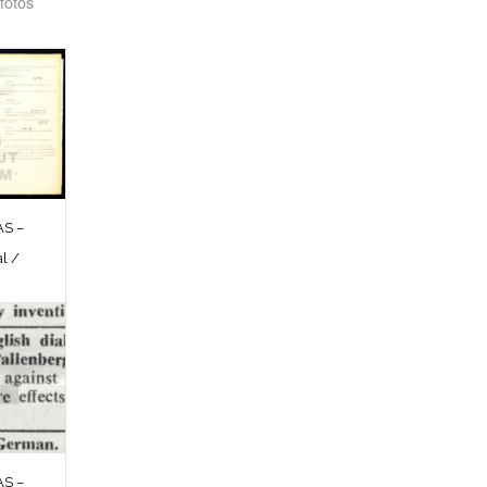
fotos
S –
l /
S –