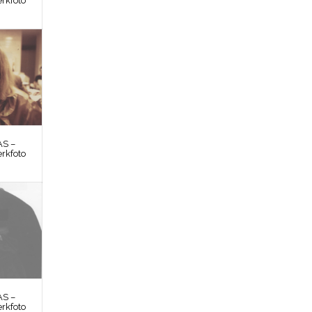
rkfoto
S –
rkfoto
S –
rkfoto