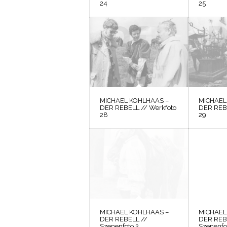
24
25
MICHAEL KOHLHAAS –
MICHAEL
DER REBELL // Werkfoto
DER REBE
28
29
MICHAEL KOHLHAAS –
MICHAEL
DER REBELL //
DER REB
Szenenfoto 2
Szenenfo