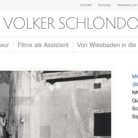
Kontakt
Konzept
Hinweise zur
seur
Filme als Assistent
Von Wiesbaden in die
M
(B
NN
Qu
Sc
Si