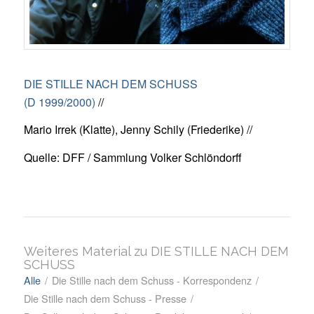
DIE STILLE NACH DEM SCHUSS
(D 1999/2000)
//
Mario Irrek (Klatte), Jenny Schily (Friederike) //
Quelle: DFF / Sammlung Volker Schlöndorff
Weiteres Material zu DIE STILLE NACH DEM
SCHUSS
Alle
/
Die Stille nach dem Schuss - Korrespondenz
/
Die Stille nach dem Schuss - Presse
/