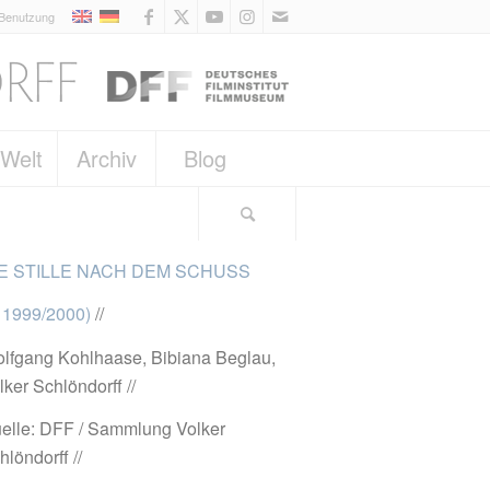
 Benutzung
 Welt
Archiv
Blog
E STILLE NACH DEM SCHUSS
 1999/2000)
//
lfgang Kohlhaase, Bibiana Beglau,
lker Schlöndorff //
elle: DFF / Sammlung Volker
hlöndorff //