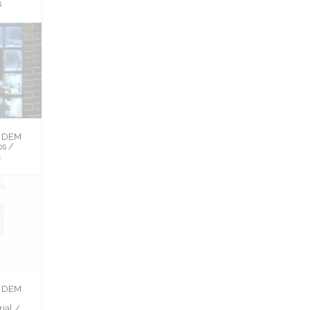
8
H DEM
s /
4
H DEM
ial /