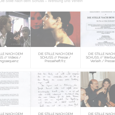
Die Stille nach dem Schuss – Werbung und Verleih
ILLE NACH DEM
DIE STILLE NACH DEM
DIE STILLE NAC
S // Videos /
SCHUSS // Presse /
SCHUSS // Werbu
ngssequenz
Presseheft frz.
Verleih / Presse
ILLE NACH DEM
DIE STILLE NACH DEM
DIE STILLE NAC