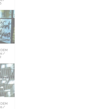
6
H DEM
s /
2
H DEM
s /