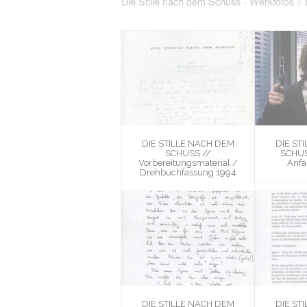
Die Stille nach dem Schuss - Werkfotos
/
DIE STILLE NACH DEM
DIE ST
SCHUSS //
SCHUS
Vorbereitungsmaterial /
Anfa
Drehbuchfassung 1994
DIE STILLE NACH DEM
DIE ST