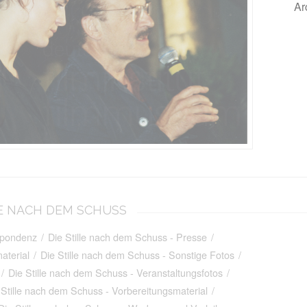
Ar
ILLE NACH DEM SCHUSS
spondenz
/
Die Stille nach dem Schuss - Presse
/
aterial
/
Die Stille nach dem Schuss - Sonstige Fotos
/
/
Die Stille nach dem Schuss - Veranstaltungsfotos
/
 Stille nach dem Schuss - Vorbereitungsmaterial
/