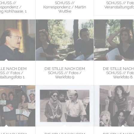
CHUSS //
SCHUSS //
SCHUSS // Foto
espondenz /
Korrespondenz / Martin
Veranstaltungsfo
g Kohlhaase, 1
Wuttke
ILLE NACH DEM
DIE STILLE NACH DEM
DIE STILLE NAC
S // Fotos /
SCHUSS // Fotos /
SCHUSS // Foto
taltungsfoto 1
Werkfoto 9
Werkfoto 8