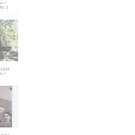
s /
to, 3
H DEM
s /