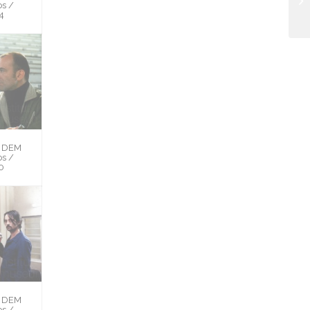
s /
4
H DEM
s /
0
H DEM
s /