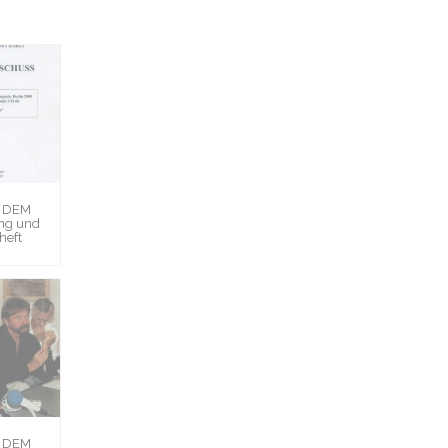
H DEM
ng und
heft
H DEM