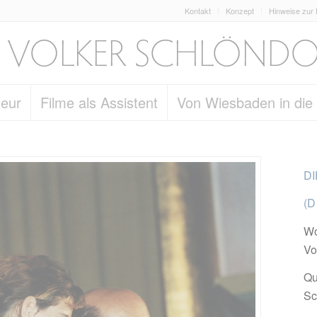
Kontakt
Konzept
Hinweise zur
seur
Filme als Assistent
Von Wiesbaden in die
DI
(D
Wo
Vo
Qu
Sc