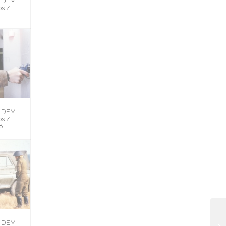
H DEM
s /
H DEM
s /
8
H DEM