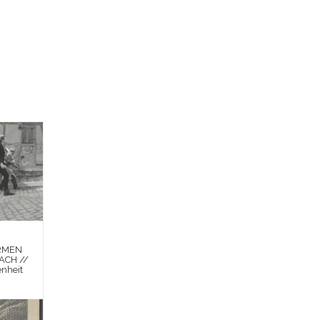
RMEN
ACH //
enheit