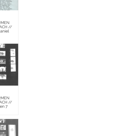
RMEN
ACH //
aniel
RMEN
ACH //
en 7