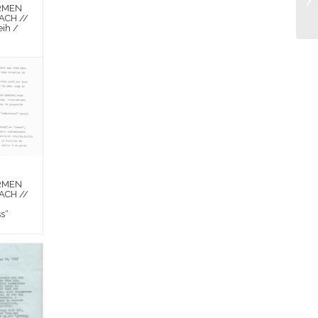
RMEN
ACH //
ih /
RMEN
ACH //
ss“