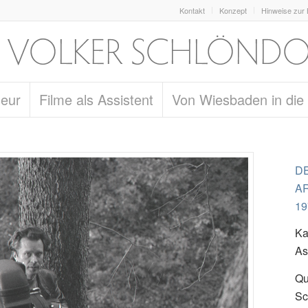
Kontakt
Konzept
Hinweise zur
seur
Filme als Assistent
Von Wiesbaden in die
D
A
19
Ka
As
Qu
Sc