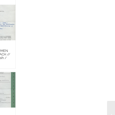
RMEN
ACH //
ih /