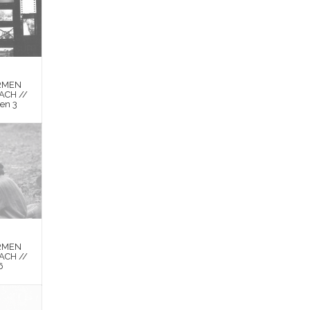
RMEN
ACH //
en 3
RMEN
ACH //
6