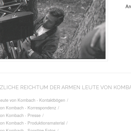
Ar
LÖTZLICHE REICHTUM DER ARMEN LEUTE VON KOMB
 Leute von Kombach - Kontaktbögen
/
 von Kombach - Korrespondenz
/
 von Kombach - Presse
/
von Kombach - Produktionsmaterial
/
 von Kombach - Sonstige Fotos
/