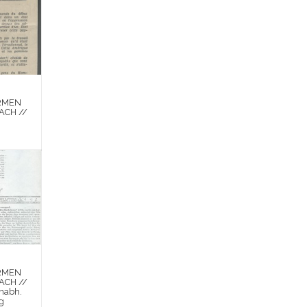
RMEN
ACH //
RMEN
ACH //
unabh.
g