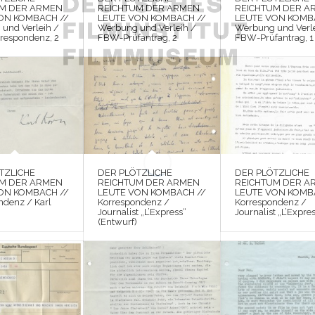
UM DER ARMEN
REICHTUM DER ARMEN
REICHTUM DER A
ON KOMBACH //
LEUTE VON KOMBACH //
LEUTE VON KOMB
und Verleih /
Werbung und Verleih /
Werbung und Verle
respondenz, 2
FBW-Prüfantrag, 2
FBW-Prüfantrag, 1
TZLICHE
DER PLÖTZLICHE
DER PLÖTZLICHE
UM DER ARMEN
REICHTUM DER ARMEN
REICHTUM DER A
ON KOMBACH //
LEUTE VON KOMBACH //
LEUTE VON KOMB
ndenz / Karl
Korrespondenz /
Korrespondenz /
Journalist „L’Express“
Journalist „L’Expre
(Entwurf)