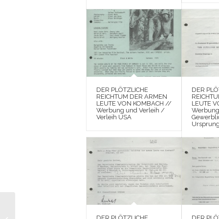
DER PLÖTZLICHE
DER PLÖ
REICHTUM DER ARMEN
REICHT
LEUTE VON KOMBACH //
LEUTE V
Werbung und Verleih /
Werbung 
Verleih USA
Gewerbli
Ursprung
MORD UND
TOTSCHLAG // Fotos /
DER PLÖTZLICHE
DER PLÖ