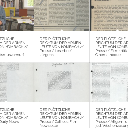
TZLICHE
DER PLÖTZLICHE
DER PLÖTZLICHE
UM DER ARMEN
REICHTUM DER ARMEN
REICHTUM DER A
ON KOMBACH //
LEUTE VON KOMBACH //
LEUTE VON KOMB
Presse / Leserbrief
Presse / Filmkritik
tismusvorwurf
Jürgens
Cinémathèque
TZLICHE
DER PLÖTZLICHE
DER PLÖTZLICHE
UM DER ARMEN
REICHTUM DER ARMEN
REICHTUM DER A
ON KOMBACH //
LEUTE VON KOMBACH //
LEUTE VON KOMB
 Daily News
Presse / Catholic Film
Presse / Allgem. 
Newsletter
jüd. Wochenzeitun