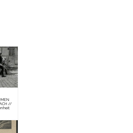
RMEN
ACH //
enheit