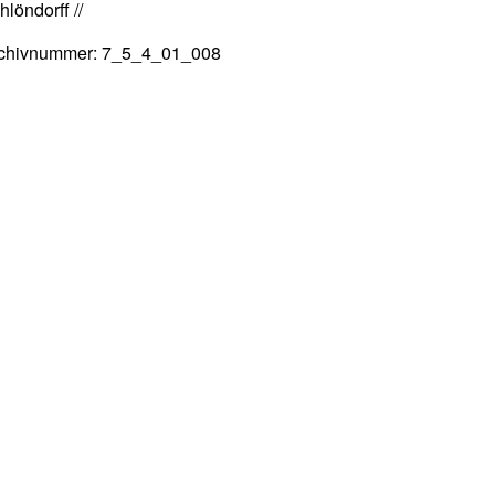
hlöndorff //
chivnummer: 7_5_4_01_008