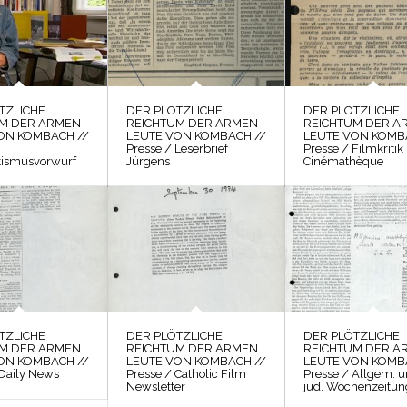
TZLICHE
DER PLÖTZLICHE
DER PLÖTZLICHE
UM DER ARMEN
REICHTUM DER ARMEN
REICHTUM DER A
ON KOMBACH //
LEUTE VON KOMBACH //
LEUTE VON KOMB
Presse / Leserbrief
Presse / Filmkritik
tismusvorwurf
Jürgens
Cinémathèque
TZLICHE
DER PLÖTZLICHE
DER PLÖTZLICHE
UM DER ARMEN
REICHTUM DER ARMEN
REICHTUM DER A
ON KOMBACH //
LEUTE VON KOMBACH //
LEUTE VON KOMB
 Daily News
Presse / Catholic Film
Presse / Allgem. 
Newsletter
jüd. Wochenzeitun