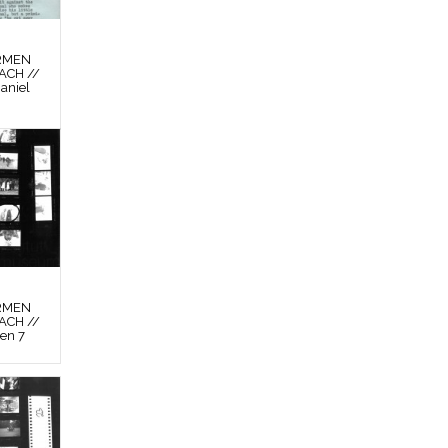
RMEN
ACH //
aniel
RMEN
ACH //
en 7