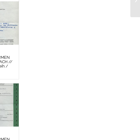
RMEN
ACH //
ih /
RMEN