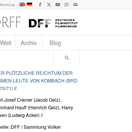
 Benutzung
 Welt
Archiv
Blog
ER PLÖTZLICHE REICHTUM DER
RMEN LEUTE VON KOMBACH (BRD
70/71)
//
rl-Josef Cramer (Jacob Geiz),
inhard Hauff (Heinrich Geiz), Harry
en (Ludwig Acker) //
elle: DFF / Sammlung Volker