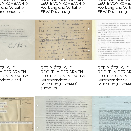
ON KOMBACH //
LEUTE VON KOMBACH //
LEUTE VON KOMB
und Verleih /
Werbung und Verleih /
Werbung und Verle
respondenz, 2
FBW-Prüfantrag, 2
FBW-Prüfantrag, 1
TZLICHE
DER PLÖTZLICHE
DER PLÖTZLICHE
UM DER ARMEN
REICHTUM DER ARMEN
REICHTUM DER A
ON KOMBACH //
LEUTE VON KOMBACH //
LEUTE VON KOMB
ndenz / Karl
Korrespondenz /
Korrespondenz /
Journalist „L’Express“
Journalist „L’Expre
(Entwurf)