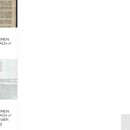
RMEN
ACH //
RMEN
ACH //
unabh.
g