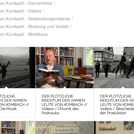
 von Kombach - Szenenfotos
/
 von Kombach - Videos
/
von Kombach - Vorbereitungsmaterial
/
 von Kombach - Werbung und Verleih
/
 von Kombach - Werkfotos
TZLICHE
DER PLÖTZLICHE
DER PLÖTZLICHE
UM DER ARMEN
REICHTUM DER ARMEN
REICHTUM DER A
ON KOMBACH //
LEUTE VON KOMBACH //
LEUTE VON KOMB
 Die Musik
Videos / Chronik des
Videos / Bescheid
Postraubs
der Produktion