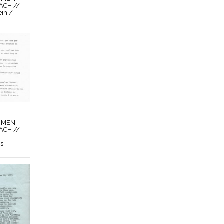
ACH //
ih /
RMEN
ACH //
ss“