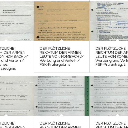
TZLICHE
DER PLÖTZLICHE
DER PLÖTZLICHE
UM DER ARMEN
REICHTUM DER ARMEN
REICHTUM DER A
ON KOMBACH //
LEUTE VON KOMBACH //
LEUTE VON KOMB
und Verleih /
Werbung und Verleih /
Werbung und Verle
ches
FSK-Prüfergebnis
FSK-Prüfantrag, 1
szeugnis
TZLICHE
DER PLÖTZLICHE
DER PLÖTZLICHE
UM DER ARMEN
REICHTUM DER ARMEN
REICHTUM DER A