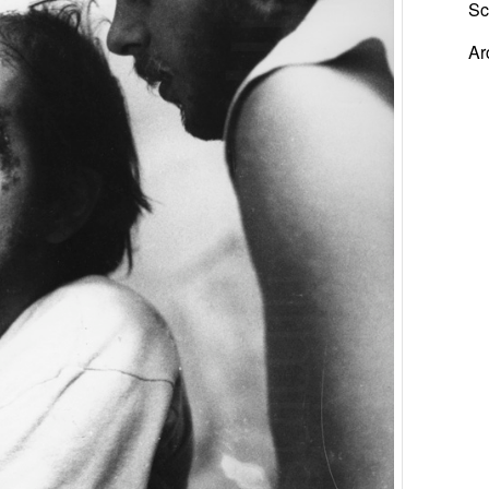
Sc
Ar