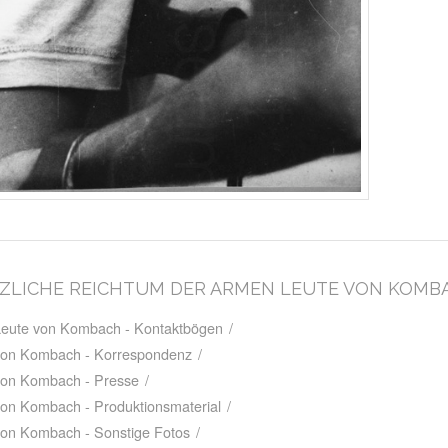
LÖTZLICHE REICHTUM DER ARMEN LEUTE VON KOMB
 Leute von Kombach - Kontaktbögen
/
 von Kombach - Korrespondenz
/
 von Kombach - Presse
/
von Kombach - Produktionsmaterial
/
 von Kombach - Sonstige Fotos
/