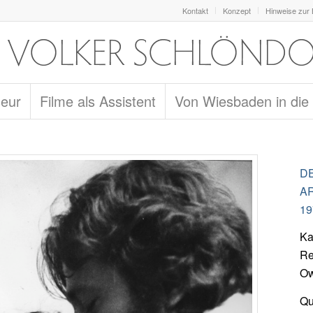
Kontakt
Konzept
Hinweise zur
seur
Filme als Assistent
Von Wiesbaden in die
D
A
19
Ka
Re
Ow
Qu