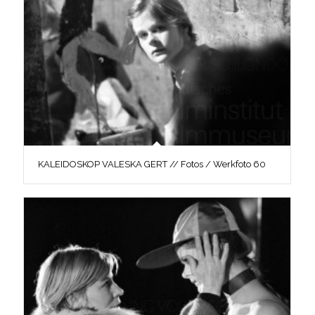
KALEIDOSKOP VALESKA GERT // Fotos / Werkfoto 60