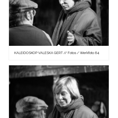
KALEIDOSKOP VALESKA GERT // Fotos / Werkfoto 64