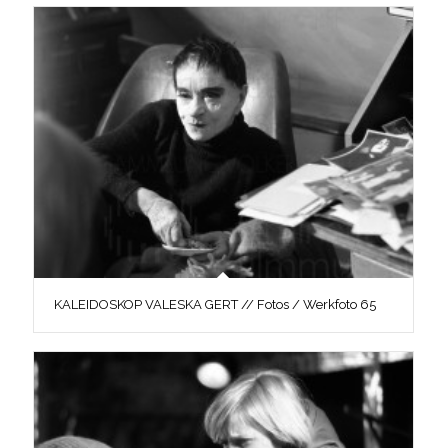
KALEIDOSKOP VALESKA GERT // Fotos / Werkfoto 65