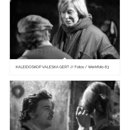
KALEIDOSKOP VALESKA GERT // Fotos / Werkfoto 63