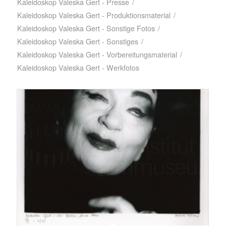
Kaleidoskop Valeska Gert - Presse
/
Kaleidoskop Valeska Gert - Produktionsmaterial
/
Kaleidoskop Valeska Gert - Sonstige Fotos
/
Kaleidoskop Valeska Gert - Sonstiges
/
Kaleidoskop Valeska Gert - Vorbereitungsmaterial
/
Kaleidoskop Valeska Gert - Werkfotos