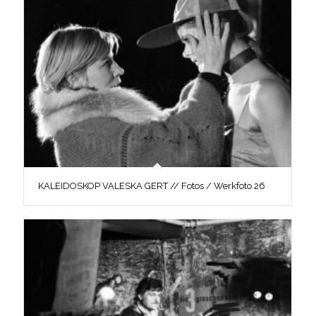
KALEIDOSKOP VALESKA GERT // Fotos / Werkfoto 26