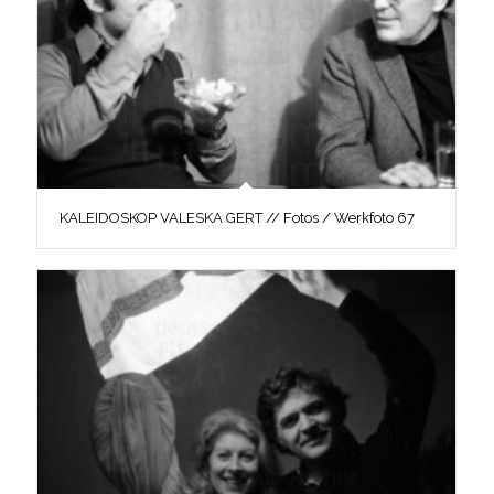
KALEIDOSKOP VALESKA GERT // Fotos / Werkfoto 67