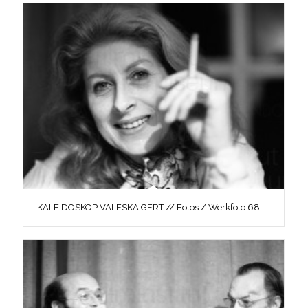
KALEIDOSKOP VALESKA GERT // Fotos / Werkfoto 68