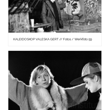
KALEIDOSKOP VALESKA GERT // Fotos / Werkfoto 59