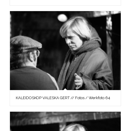
KALEIDOSKOP VALESKA GERT // Fotos / Werkfoto 64