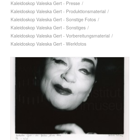
Kaleidoskop Valeska Gert - Presse
/
Kaleidoskop Valeska Gert - Produktionsmaterial
/
Kaleidoskop Valeska Gert - Sonstige Fotos
/
Kaleidoskop Valeska Gert - Sonstiges
/
Kaleidoskop Valeska Gert - Vorbereitungsmaterial
/
Kaleidoskop Valeska Gert - Werkfotos