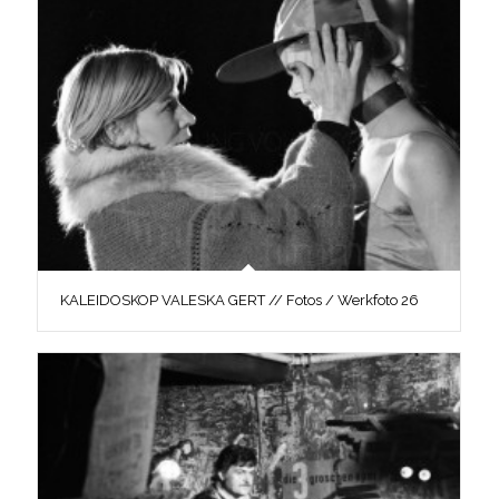
KALEIDOSKOP VALESKA GERT // Fotos / Werkfoto 26