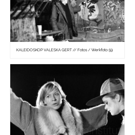
KALEIDOSKOP VALESKA GERT // Fotos / Werkfoto 59