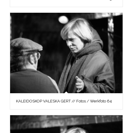
KALEIDOSKOP VALESKA GERT // Fotos / Werkfoto 64