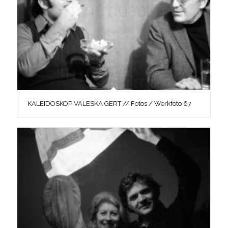
KALEIDOSKOP VALESKA GERT // Fotos / Werkfoto 67