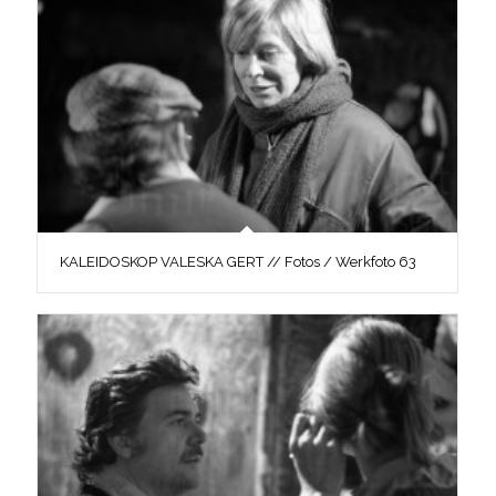
KALEIDOSKOP VALESKA GERT // Fotos / Werkfoto 63