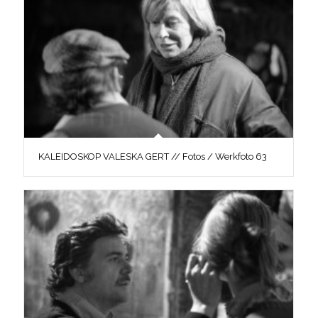
KALEIDOSKOP VALESKA GERT // Fotos / Werkfoto 63