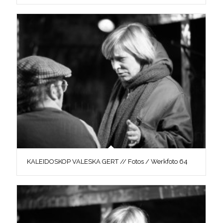
KALEIDOSKOP VALESKA GERT // Fotos / Werkfoto 64