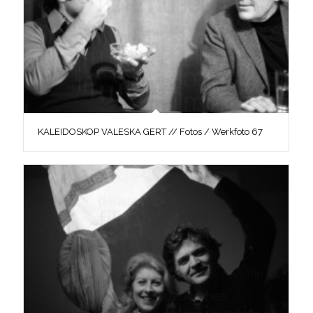
KALEIDOSKOP VALESKA GERT // Fotos / Werkfoto 67