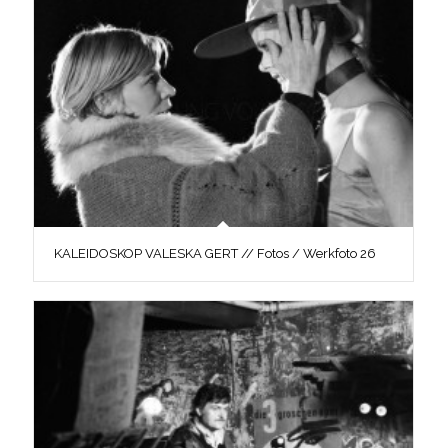
KALEIDOSKOP VALESKA GERT // Fotos / Werkfoto 26