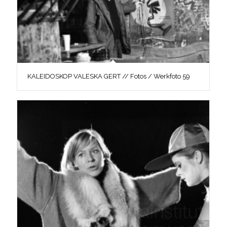
KALEIDOSKOP VALESKA GERT // Fotos / Werkfoto 59