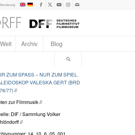
 Benutzung
 Welt
Archiv
Blog
R ZUM SPASS – NUR ZUM SPIEL.
ALEIDOSKOP VALESKA GERT (BRD
76/77)
//
ten zur Filmmusik //
elle: DIF / Sammlung Volker
hlöndorff //
chivnummer: 14_10_6_05_001