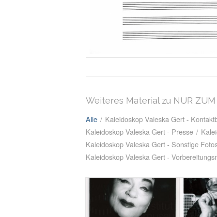
Weiteres Material zu NUR ZU
Alle
/
Kaleidoskop Valeska Gert - Kontak
Kaleidoskop Valeska Gert - Presse
/
Kale
Kaleidoskop Valeska Gert - Sonstige Foto
Kaleidoskop Valeska Gert - Vorbereitungsm