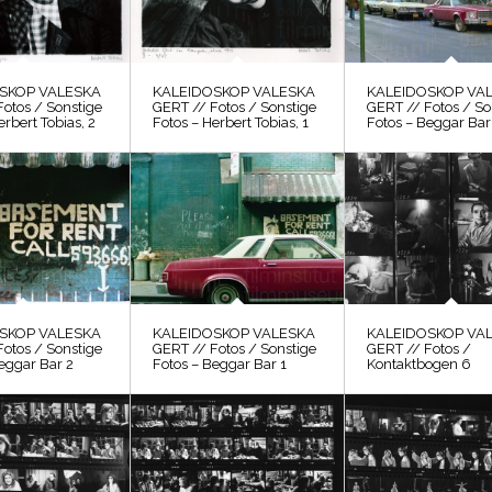
SKOP VALESKA
KALEIDOSKOP VALESKA
KALEIDOSKOP VA
otos / Sonstige
GERT // Fotos / Sonstige
GERT // Fotos / So
erbert Tobias, 2
Fotos – Herbert Tobias, 1
Fotos – Beggar Bar
SKOP VALESKA
KALEIDOSKOP VALESKA
KALEIDOSKOP VA
otos / Sonstige
GERT // Fotos / Sonstige
GERT // Fotos /
eggar Bar 2
Fotos – Beggar Bar 1
Kontaktbogen 6