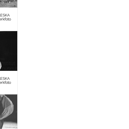
LESKA
erkfoto
LESKA
erkfoto