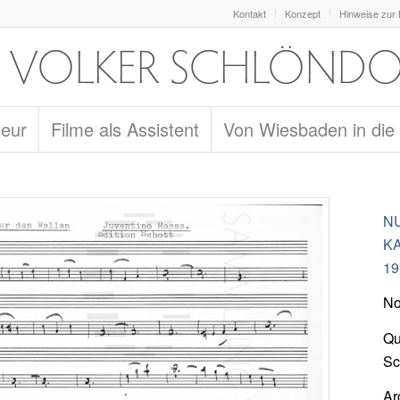
Kontakt
Konzept
Hinweise zur
seur
Filme als Assistent
Von Wiesbaden in die
NU
K
19
No
Qu
Sc
Ar