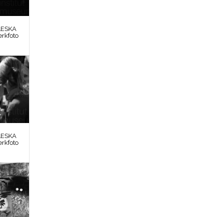
LESKA
erkfoto
LESKA
erkfoto