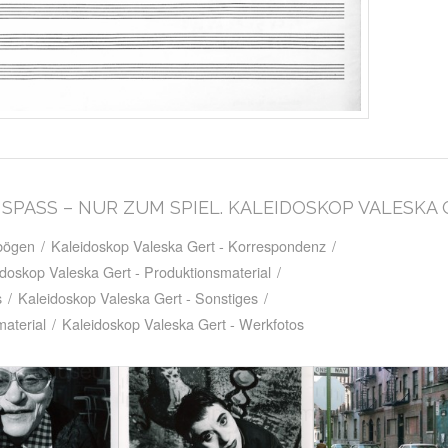
M SPASS – NUR ZUM SPIEL. KALEIDOSKOP VALESKA
tbögen
/
Kaleidoskop Valeska Gert - Korrespondenz
/
idoskop Valeska Gert - Produktionsmaterial
/
s
/
Kaleidoskop Valeska Gert - Sonstiges
/
aterial
/
Kaleidoskop Valeska Gert - Werkfotos