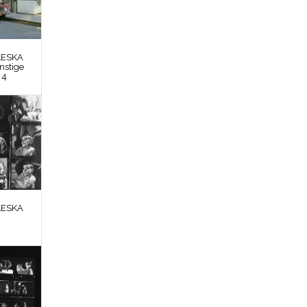
LESKA
nstige
 4
LESKA