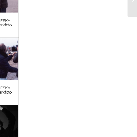
LESKA
erkfoto
LESKA
erkfoto