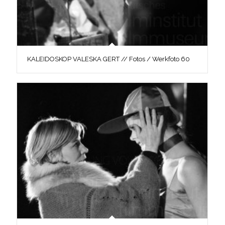
KALEIDOSKOP VALESKA GERT // Fotos / Werkfoto 60