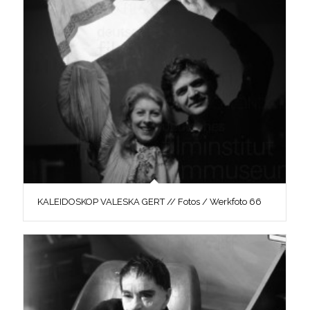
KALEIDOSKOP VALESKA GERT // Fotos / Werkfoto 66