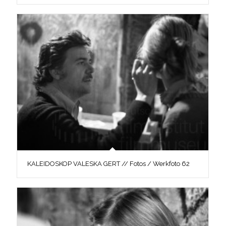
KALEIDOSKOP VALESKA GERT // Fotos / Werkfoto 62