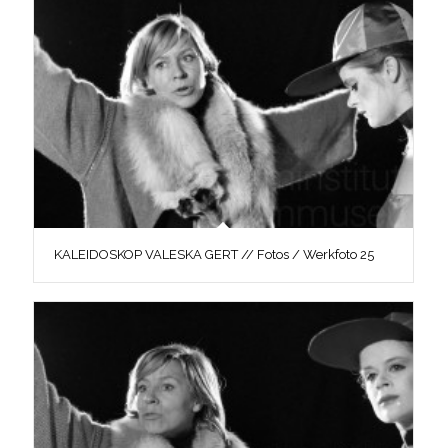
KALEIDOSKOP VALESKA GERT // Fotos / Werkfoto 25