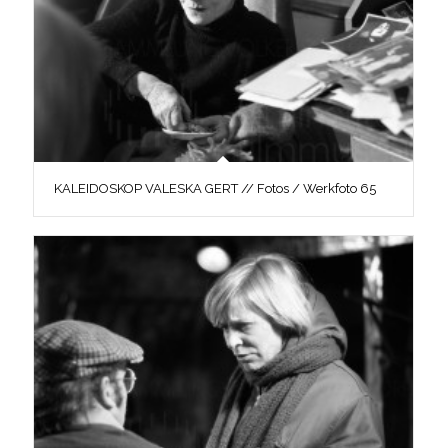
KALEIDOSKOP VALESKA GERT // Fotos / Werkfoto 65