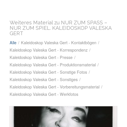
Weiteres Material zu NUR ZUM SPASS –
NUR ZUM SPIEL. KALEIDOSKOP VALESKA
GERT
Alle
/
Kaleidoskop Valeska Gert - Kontaktbögen
/
Kaleidoskop Valeska Gert - Korrespondenz
/
Kaleidoskop Valeska Gert - Presse
/
Kaleidoskop Valeska Gert - Produktionsmaterial
/
Kaleidoskop Valeska Gert - Sonstige Fotos
/
Kaleidoskop Valeska Gert - Sonstiges
/
Kaleidoskop Valeska Gert - Vorbereitungsmaterial
/
Kaleidoskop Valeska Gert - Werkfotos